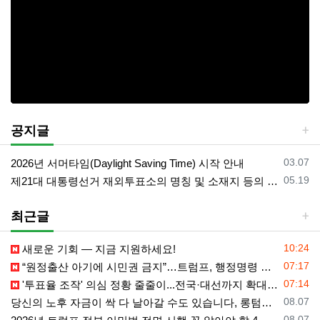
공지글
등록일
03.07
2026년 서머타임(Daylight Saving Time) 시작 안내
등록일
05.19
제21대 대통령선거 재외투표소의 명칭 및 소재지 등의 공고/올랜도 제외 투표소
최근글
등록일
10:24
새로운 기회 — 지금 지원하세요!
등록일
07:17
“원정출산 아기에 시민권 금지”…트럼프, 행정명령 서명
등록일
07:14
'투표율 조작' 의심 정황 줄줄이...전국·대선까지 확대되나
등록일
08.07
당신의 노후 자금이 싹 다 날아갈 수도 있습니다, 롱텀케어 준비 하기
등록일
08.07