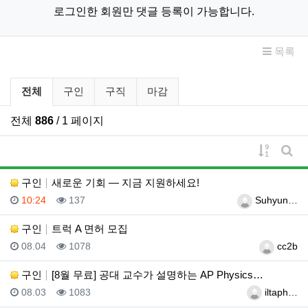
로그인한 회원만 댓글 등록이 가능합니다.
목록
구인/구직 분류 목록
전체
구인
구직
마감
전체
886
/ 1 페이지
게시물 
게시
구인
새로운 기회 — 지금 지원하세요!
등록일
조회
등록자
10:24
137
Suhyun…
구인
트럭 A 면허 모집
등록일
조회
등록자
08.04
1078
cc2b
구인
[8월 무료] 공대 교수가 설명하는 AP Physics…
등록일
조회
등록자
08.03
1083
iltaph…