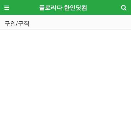
메뉴
플로리다 한인닷컴
구인/구직
기