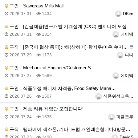
구인
Sawgrass Mills Mall
등록일
조회
등록자
2026.07.31
1434
DKim
구인
[긴급채용]연구개발 기계설계 (C&C) 엔지니어 모집
등록일
조회
등록자
2026.07.31
1314
에이맥
구직
[중국어 협상 통역]상해(상하이)·항저우/이우·쑤저우 …
등록일
조회
등록자
2026.07.29
1173
니나
구인
Mechanical Engineer/Customer S…
등록일
조회
등록자
2026.07.27
1589
에이맥
구인
식품위생 매니저 자격증, Food Safety Mana…
등록일
조회
등록자
2026.07.26
1507
식품위생교육…
구인
제품 리뷰 체험단 모집합니다!
등록일
조회
등록자
2026.07.24
1635
피클크루
구직
탬파베이 색소폰, 기타, 드럼 개인레슨합니다.(방문레슨…
등록일
조회
등록자
2026.07.23
1490
DavidS