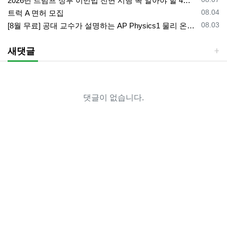
2026년 트럼프 정부 이민법 전면 시행 꼭 알아야 할 4가지!!
등록일
08.04
트럭 A 면허 모집
등록일
08.03
[8월 무료] 공대 교수가 설명하는 AP Physics1 물리 온라인 강의
새댓글
댓글이 없습니다.