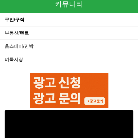
커뮤니티
구인/구직
부동산/렌트
홈스테이/민박
벼룩시장