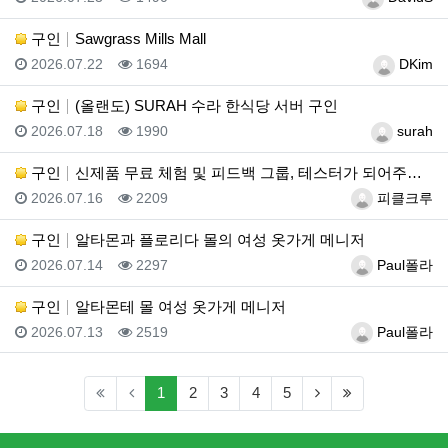
구인
Sawgrass Mills Mall
등록일
조회
등록자
2026.07.22
1694
DKim
구인
(올랜도) SURAH 수라 한식당 서버 구인
등록일
조회
등록자
2026.07.18
1990
surah
구인
신제품 무료 체험 및 피드백 그룹, 테스터가 되어주세요…
등록일
조회
등록자
2026.07.16
2209
피클크루
구인
알타몬과 플로리다 몰의 여성 옷가게 메니저
등록일
조회
등록자
2026.07.14
2297
Paul폴라
구인
알타몬테 몰 여성 옷가게 메니저
등록일
조회
등록자
2026.07.13
2519
Paul폴라
(current)
(next)
(last)
1
2
3
4
5