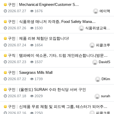
구인
Mechanical Engineer/Customer S…
등록일
조회
등록자
2026.07.27
1676
에이맥
구인
식품위생 매니저 자격증, Food Safety Mana…
등록일
조회
등록자
2026.07.26
1530
식품위생교육…
구인
제품 리뷰 체험단 모집합니다!
등록일
조회
등록자
2026.07.24
1654
피클크루
구직
탬파베이 색소폰, 기타, 드럼 개인레슨합니다.(방문레슨…
등록일
조회
등록자
2026.07.23
1537
DavidS
구인
Sawgrass Mills Mall
등록일
조회
등록자
2026.07.22
1739
DKim
구인
(올랜도) SURAH 수라 한식당 서버 구인
등록일
조회
등록자
2026.07.18
2029
surah
구인
신제품 무료 체험 및 피드백 그룹, 테스터가 되어주세요…
등록일
조회
등록자
2026.07.16
2250
피클크루