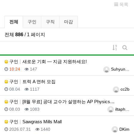
목록
구인/구직 분류 목록
전체
구인
구직
마감
전체
886
/ 1 페이지
게시물 
게시
구인
새로운 기회 — 지금 지원하세요!
등록일
조회
등록자
10:24
147
Suhyun…
구인
트럭 A 면허 모집
등록일
조회
등록자
08.04
1117
cc2b
구인
[8월 무료] 공대 교수가 설명하는 AP Physics…
등록일
조회
등록자
08.03
1083
iltaph…
구인
Sawgrass Mills Mall
등록일
조회
등록자
2026.07.31
1440
DKim