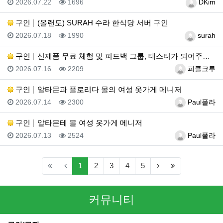
등록일
조회
등록자
2026.07.22
1696
DKim
구인
(올랜도) SURAH 수라 한식당 서버 구인
등록일
조회
등록자
2026.07.18
1990
surah
구인
신제품 무료 체험 및 피드백 그룹, 테스터가 되어주세요…
등록일
조회
등록자
2026.07.16
2209
피클크루
구인
알타몬과 플로리다 몰의 여성 옷가게 메니저
등록일
조회
등록자
2026.07.14
2300
Paul폴라
구인
알타몬테 몰 여성 옷가게 메니저
등록일
조회
등록자
2026.07.13
2524
Paul폴라
(current)
(next)
(last)
1
2
3
4
5
커뮤니티