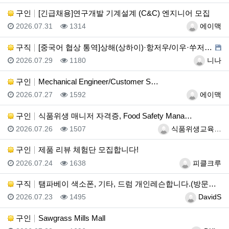
구인
[긴급채용]연구개발 기계설계 (C&C) 엔지니어 모집
등록일
조회
등록자
2026.07.31
1314
에이맥
구직
[중국어 협상 통역]상해(상하이)·항저우/이우·쑤저우 …
등록일
조회
등록자
2026.07.29
1180
니나
구인
Mechanical Engineer/Customer S…
등록일
조회
등록자
2026.07.27
1592
에이맥
구인
식품위생 매니저 자격증, Food Safety Mana…
등록일
조회
등록자
2026.07.26
1507
식품위생교육…
구인
제품 리뷰 체험단 모집합니다!
등록일
조회
등록자
2026.07.24
1638
피클크루
구직
탬파베이 색소폰, 기타, 드럼 개인레슨합니다.(방문레슨…
등록일
조회
등록자
2026.07.23
1495
DavidS
구인
Sawgrass Mills Mall