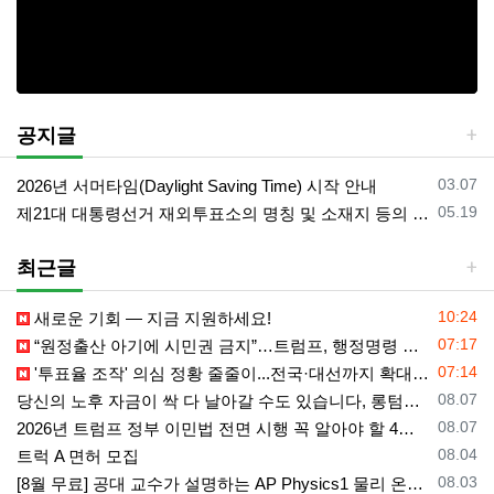
공지글
등록일
03.07
2026년 서머타임(Daylight Saving Time) 시작 안내
등록일
05.19
제21대 대통령선거 재외투표소의 명칭 및 소재지 등의 공고/올랜도 제외 투표소
최근글
등록일
10:24
새로운 기회 — 지금 지원하세요!
등록일
07:17
“원정출산 아기에 시민권 금지”…트럼프, 행정명령 서명
등록일
07:14
'투표율 조작' 의심 정황 줄줄이...전국·대선까지 확대되나
등록일
08.07
당신의 노후 자금이 싹 다 날아갈 수도 있습니다, 롱텀케어 준비 하기
등록일
08.07
2026년 트럼프 정부 이민법 전면 시행 꼭 알아야 할 4가지!!
등록일
08.04
트럭 A 면허 모집
등록일
08.03
[8월 무료] 공대 교수가 설명하는 AP Physics1 물리 온라인 강의