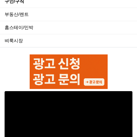
구인/구직
부동산/렌트
홈스테이/민박
벼룩시장