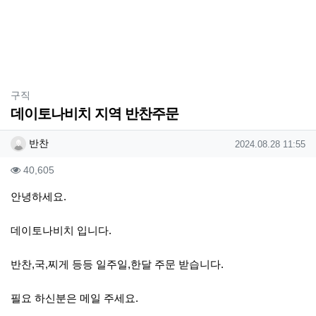
분류
구직
데이토나비치 지역 반찬주문
작성자 정보
작성
작성일
반찬
2024.08.28 11:55
컨텐츠 정보
조회
40,605
본문
안녕하세요.
데이토나비치 입니다.
반찬,국,찌게 등등 일주일,한달 주문 받습니다.
필요 하신분은 메일 주세요.