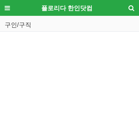
메뉴
플로리다 한인닷컴
구인/구직
기