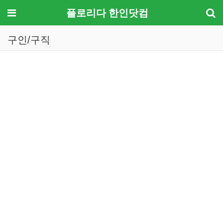
메뉴
플로리다 한인닷컴
구인/구직
기