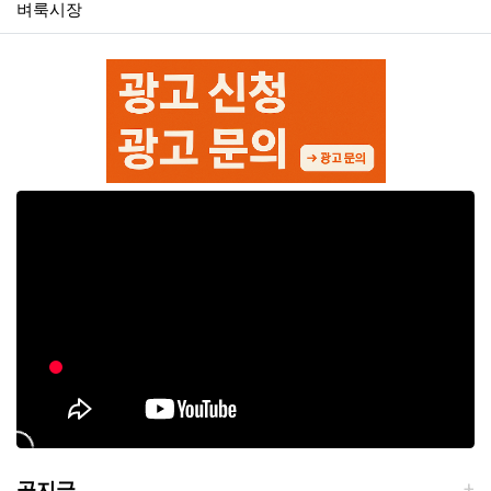
벼룩시장
공지글