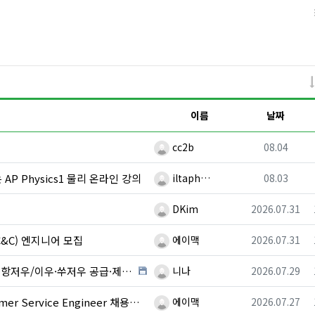
이름
날짜
등록자
등록일
cc2b
08.04
등록자
등록일
AP Physics1 물리 온라인 강의
iltaph…
08.03
등록자
등록일
DKim
2026.07.31
등록자
등록일
&C) 엔지니어 모집
에이맥
2026.07.31
등록자
등록일
·제조 업체,공장 미팅 & 전시회 한중 원어민 프리…
니나
2026.07.29
등록자
등록일
r Service Engineer 채용중입니다.
에이맥
2026.07.27