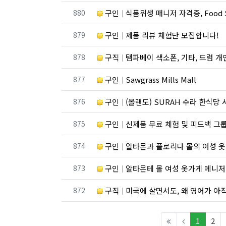
번호
880
구인
식품위생 매니저 자격증, Food Safe
번호
879
구인
제품 리뷰 체험단 모집합니다!
번호
878
구직
탬파베이 색소폰, 기타, 드럼 
번호
877
구인
Sawgrass Mills Mall
번호
876
구인
(올랜도) SURAH 수라 한식당 
번호
875
구인
신제품 무료 체험 및 피드백 그룹
번호
874
구인
알타몬과 플로리다 몰의 여성 
번호
873
구인
알타몬테 몰 여성 옷가게 메니저
번호
872
구직
미국에 살면서도, 왜 영어가 아
(curren
1
2