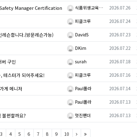
등록자
등록일
ty Manager Certification
식품위생교육…
2026.07.26
등록자
등록일
피클크루
2026.07.24
등록자
등록일
개인레슨합니다.(방문레슨가능)
DavidS
2026.07.23
등록자
등록일
DKim
2026.07.22
등록자
등록일
서버 구인
surah
2026.07.18
등록자
등록일
, 테스터가 되어주세요!
피클크루
2026.07.16
등록자
등록일
옷가게 메니저
Paul폴라
2026.07.14
등록자
등록일
Paul폴라
2026.07.13
등록자
등록일
직 불편할까요?
멋진팬더
2026.07.13
t)
(next)
(last)
3
4
5
6
7
8
9
10