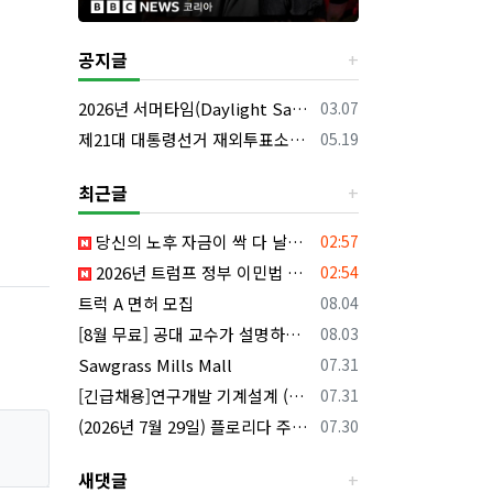
공지글
등록일
2026년 서머타임(Daylight Saving Time) 시작 안내
03.07
등록일
제21대 대통령선거 재외투표소의 명칭 및 소재지 등의 공고/올랜도 제외 투표소
05.19
최근글
등록일
당신의 노후 자금이 싹 다 날아갈 수도 있습니다, 롱텀케어 준비 하기
02:57
등록일
2026년 트럼프 정부 이민법 전면 시행 꼭 알아야 할 4가지!!
02:54
등록일
트럭 A 면허 모집
08.04
등록일
[8월 무료] 공대 교수가 설명하는 AP Physics1 물리 온라인 강의
08.03
등록일
Sawgrass Mills Mall
07.31
등록일
[긴급채용]연구개발 기계설계 (C&C) 엔지니어 모집
07.31
등록일
(2026년 7월 29일) 플로리다 주요 뉴스 | 플로리다 한인 닷컴
07.30
새댓글