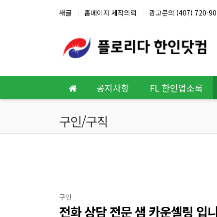
상단 네비
새글
홈페이지 제작의뢰
광고문의 (407) 720-90
메인 메뉴
공지사항
FL 한인업소록
구인/구직
분류
구인
전화 상담 전문 샘 카운셀링 입니