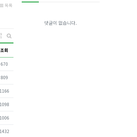
목록
댓글이 없습니다.
게시물 정렬
게시판 검색
조회
조회
670
조회
809
조회
1166
조회
1098
조회
1006
조회
1432