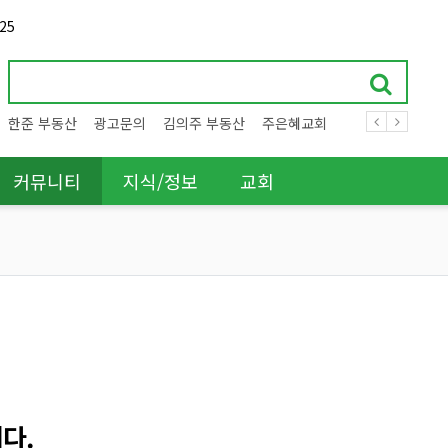
25
한준 부동산
광고문의
김의주 부동산
주은혜교회
커뮤니티
지식/정보
교회
다.