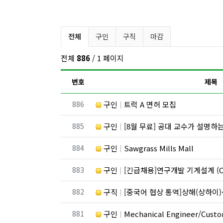
구인/구직 분류 목록
전체
구인
구직
마감
전체
886
/ 1 페이지
번호
제목
번호
886
구인
트럭 A 면허 모집
번호
885
구인
[8월 무료] 공대 교수가 설명하는 
번호
884
구인
Sawgrass Mills Mall
번호
883
구인
[긴급채용]연구개발 기계설계 (C
번호
882
구직
[중국어 협상 통역]상해(상하이)·항저우/이우·쑤저우 공급
번호
881
구인
Mechanical Engineer/Custome