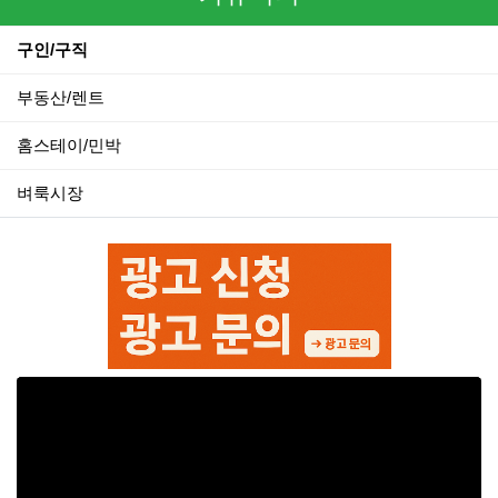
구인/구직
부동산/렌트
홈스테이/민박
벼룩시장