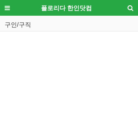
메뉴
플로리다 한인닷컴
구인/구직
기