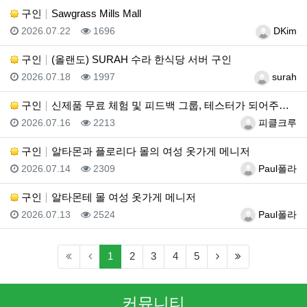
구인
Sawgrass Mills Mall
등록일
조회
등록자
2026.07.22
1696
DKim
구인
(올랜도) SURAH 수라 한식당 서버 구인
등록일
조회
등록자
2026.07.18
1997
surah
구인
신제품 무료 체험 및 피드백 그룹, 테스터가 되어주세요…
등록일
조회
등록자
2026.07.16
2213
피클크루
구인
알타몬과 플로리다 몰의 여성 옷가게 메니저
등록일
조회
등록자
2026.07.14
2309
Paul폴라
구인
알타몬테 몰 여성 옷가게 메니저
등록일
조회
등록자
2026.07.13
2524
Paul폴라
(current)
(next)
(last)
1
2
3
4
5
커뮤니티