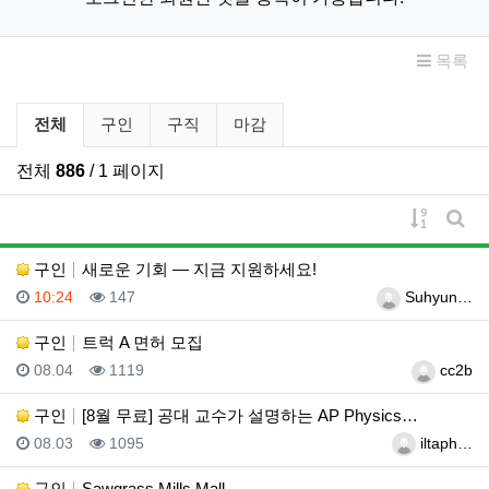
목록
구인/구직 분류 목록
전체
구인
구직
마감
전체
886
/ 1 페이지
게시물 
게시
구인
새로운 기회 — 지금 지원하세요!
등록일
조회
등록자
10:24
147
Suhyun…
구인
트럭 A 면허 모집
등록일
조회
등록자
08.04
1119
cc2b
구인
[8월 무료] 공대 교수가 설명하는 AP Physics…
등록일
조회
등록자
08.03
1095
iltaph…
구인
Sawgrass Mills Mall