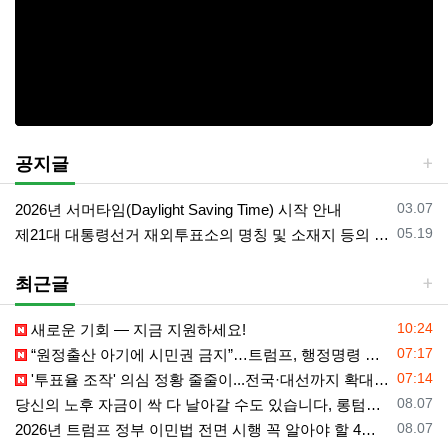
공지글
등록일
03.07
2026년 서머타임(Daylight Saving Time) 시작 안내
등록일
05.19
제21대 대통령선거 재외투표소의 명칭 및 소재지 등의 공고/올랜도 제외 투표소
최근글
등록일
10:24
새로운 기회 — 지금 지원하세요!
등록일
07:17
“원정출산 아기에 시민권 금지”…트럼프, 행정명령 서명
등록일
07:14
'투표율 조작' 의심 정황 줄줄이...전국·대선까지 확대되나
등록일
08.07
당신의 노후 자금이 싹 다 날아갈 수도 있습니다, 롱텀케어 준비 하기
등록일
08.07
2026년 트럼프 정부 이민법 전면 시행 꼭 알아야 할 4가지!!