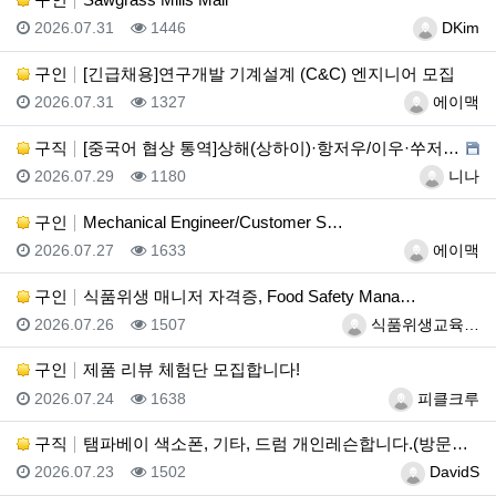
등록일
조회
등록자
2026.07.31
1446
DKim
구인
[긴급채용]연구개발 기계설계 (C&C) 엔지니어 모집
등록일
조회
등록자
2026.07.31
1327
에이맥
구직
[중국어 협상 통역]상해(상하이)·항저우/이우·쑤저우 …
등록일
조회
등록자
2026.07.29
1180
니나
구인
Mechanical Engineer/Customer S…
등록일
조회
등록자
2026.07.27
1633
에이맥
구인
식품위생 매니저 자격증, Food Safety Mana…
등록일
조회
등록자
2026.07.26
1507
식품위생교육…
구인
제품 리뷰 체험단 모집합니다!
등록일
조회
등록자
2026.07.24
1638
피클크루
구직
탬파베이 색소폰, 기타, 드럼 개인레슨합니다.(방문레슨…
등록일
조회
등록자
2026.07.23
1502
DavidS