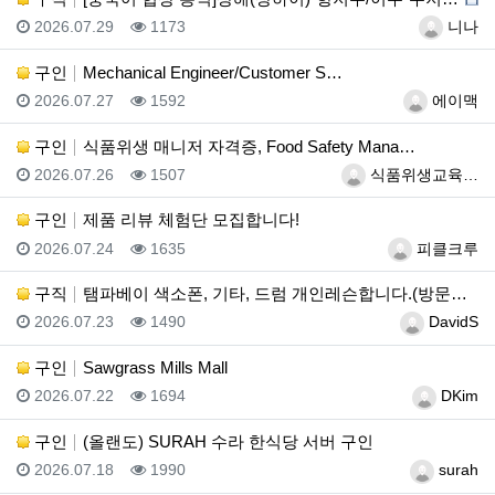
등록일
조회
등록자
2026.07.29
1173
니나
구인
Mechanical Engineer/Customer S…
등록일
조회
등록자
2026.07.27
1592
에이맥
구인
식품위생 매니저 자격증, Food Safety Mana…
등록일
조회
등록자
2026.07.26
1507
식품위생교육…
구인
제품 리뷰 체험단 모집합니다!
등록일
조회
등록자
2026.07.24
1635
피클크루
구직
탬파베이 색소폰, 기타, 드럼 개인레슨합니다.(방문레슨…
등록일
조회
등록자
2026.07.23
1490
DavidS
구인
Sawgrass Mills Mall
등록일
조회
등록자
2026.07.22
1694
DKim
구인
(올랜도) SURAH 수라 한식당 서버 구인
등록일
조회
등록자
2026.07.18
1990
surah