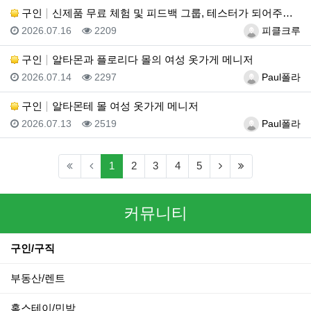
구인
신제품 무료 체험 및 피드백 그룹, 테스터가 되어주세요…
등록일
조회
등록자
2026.07.16
2209
피클크루
구인
알타몬과 플로리다 몰의 여성 옷가게 메니저
등록일
조회
등록자
2026.07.14
2297
Paul폴라
구인
알타몬테 몰 여성 옷가게 메니저
등록일
조회
등록자
2026.07.13
2519
Paul폴라
(current)
(next)
(last)
1
2
3
4
5
커뮤니티
구인/구직
부동산/렌트
홈스테이/민박