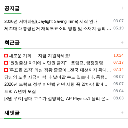
공지글
등록일
03.07
2026년 서머타임(Daylight Saving Time) 시작 안내
등록일
05.19
제21대 대통령선거 재외투표소의 명칭 및 소재지 등의 공고/올랜도 제외 투표소
최근글
등록일
10:24
새로운 기회 — 지금 지원하세요!
등록일
07:17
“원정출산 아기에 시민권 금지”…트럼프, 행정명령 서명
등록일
07:14
'투표율 조작' 의심 정황 줄줄이...전국·대선까지 확대되나
등록일
08.07
당신의 노후 자금이 싹 다 날아갈 수도 있습니다, 롱텀케어 준비 하기
등록일
08.07
2026년 트럼프 정부 이민법 전면 시행 꼭 알아야 할 4가지!!
등록일
08.04
트럭 A 면허 모집
등록일
08.03
[8월 무료] 공대 교수가 설명하는 AP Physics1 물리 온라인 강의
새댓글