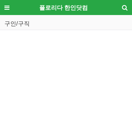
메뉴
플로리다 한인닷컴
구인/구직
기