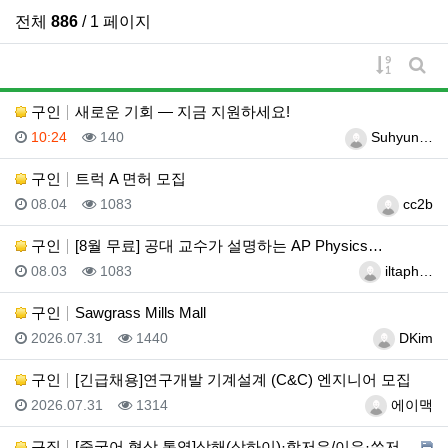
전체
886
/ 1 페이지
게시물 
게시
구인
새로운 기회 — 지금 지원하세요!
등록일
조회
등록자
10:24
140
Suhyun…
구인
트럭 A 면허 모집
등록일
조회
등록자
08.04
1083
cc2b
구인
[8월 무료] 공대 교수가 설명하는 AP Physics…
등록일
조회
등록자
08.03
1083
iltaph…
구인
Sawgrass Mills Mall
등록일
조회
등록자
2026.07.31
1440
DKim
구인
[긴급채용]연구개발 기계설계 (C&C) 엔지니어 모집
등록일
조회
등록자
2026.07.31
1314
에이맥
구직
[중국어 협상 통역]상해(상하이)·항저우/이우·쑤저우 …