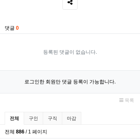
SNS 공유
관련자료
댓글
0
등록된 댓글이 없습니다.
로그인한 회원만 댓글 등록이 가능합니다.
목록
구인/구직 분류 목록
전체
구인
구직
마감
전체
886
/ 1 페이지