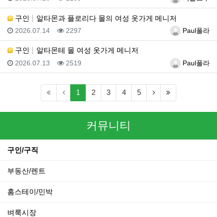
구인
알타몬과 플로리다 몰의 여성 옷가게 메니저
등록일
조회
등록자
2026.07.14
2297
Paul폴라
구인
알타몬테 몰 여성 옷가게 메니저
등록일
조회
등록자
2026.07.13
2519
Paul폴라
(current)
(next)
(last)
1
2
3
4
5
커뮤니티
구인/구직
부동산/렌트
홈스테이/민박
벼룩시장