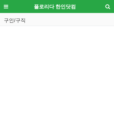
메뉴
플로리다 한인닷컴
구인/구직
기