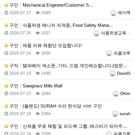
구인
Mechanical Engineer/Customer S…
등록일
조회
등록자
2026.07.27
1589
에이맥
구인
식품위생 매니저 자격증, Food Safety Mana…
등록일
조회
등록자
2026.07.26
1507
식품위생교육…
구인
제품 리뷰 체험단 모집합니다!
등록일
조회
등록자
2026.07.24
1635
피클크루
구직
탬파베이 색소폰, 기타, 드럼 개인레슨합니다.(방문레슨…
등록일
조회
등록자
2026.07.23
1490
DavidS
구인
Sawgrass Mills Mall
등록일
조회
등록자
2026.07.22
1694
DKim
구인
(올랜도) SURAH 수라 한식당 서버 구인
등록일
조회
등록자
2026.07.18
1984
surah
구인
신제품 무료 체험 및 피드백 그룹, 테스터가 되어주세요…
등록일
조회
등록자
2026.07.16
2209
피클크루