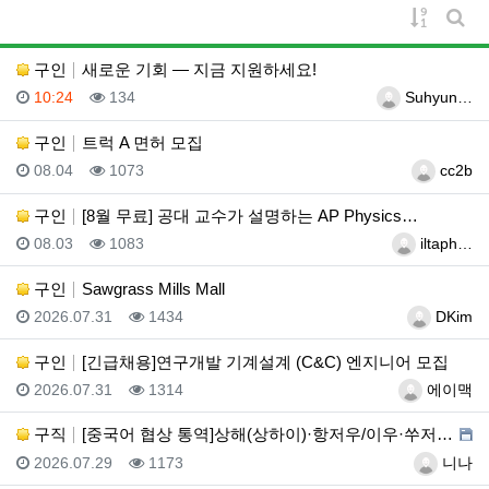
게시물 
게시
구인
새로운 기회 — 지금 지원하세요!
등록일
조회
등록자
10:24
134
Suhyun…
구인
트럭 A 면허 모집
등록일
조회
등록자
08.04
1073
cc2b
구인
[8월 무료] 공대 교수가 설명하는 AP Physics…
등록일
조회
등록자
08.03
1083
iltaph…
구인
Sawgrass Mills Mall
등록일
조회
등록자
2026.07.31
1434
DKim
구인
[긴급채용]연구개발 기계설계 (C&C) 엔지니어 모집
등록일
조회
등록자
2026.07.31
1314
에이맥
구직
[중국어 협상 통역]상해(상하이)·항저우/이우·쑤저우 …
등록일
조회
등록자
2026.07.29
1173
니나