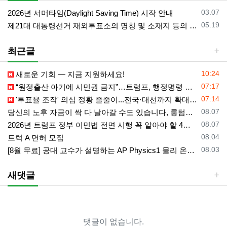
등록일
03.07
2026년 서머타임(Daylight Saving Time) 시작 안내
등록일
05.19
제21대 대통령선거 재외투표소의 명칭 및 소재지 등의 공고/올랜도 제외 투표소
최근글
등록일
10:24
새로운 기회 — 지금 지원하세요!
등록일
07:17
“원정출산 아기에 시민권 금지”…트럼프, 행정명령 서명
등록일
07:14
'투표율 조작' 의심 정황 줄줄이...전국·대선까지 확대되나
등록일
08.07
당신의 노후 자금이 싹 다 날아갈 수도 있습니다, 롱텀케어 준비 하기
등록일
08.07
2026년 트럼프 정부 이민법 전면 시행 꼭 알아야 할 4가지!!
등록일
08.04
트럭 A 면허 모집
등록일
08.03
[8월 무료] 공대 교수가 설명하는 AP Physics1 물리 온라인 강의
새댓글
댓글이 없습니다.