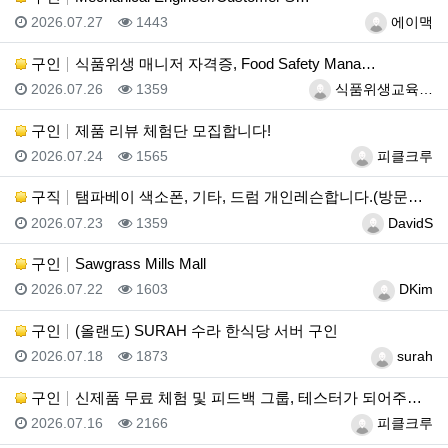
등록일
조회
등록자
2026.07.27
1443
에이맥
구인
식품위생 매니저 자격증, Food Safety Mana…
등록일
조회
등록자
2026.07.26
1359
식품위생교육…
구인
제품 리뷰 체험단 모집합니다!
등록일
조회
등록자
2026.07.24
1565
피클크루
구직
탬파베이 색소폰, 기타, 드럼 개인레슨합니다.(방문레슨…
등록일
조회
등록자
2026.07.23
1359
DavidS
구인
Sawgrass Mills Mall
등록일
조회
등록자
2026.07.22
1603
DKim
구인
(올랜도) SURAH 수라 한식당 서버 구인
등록일
조회
등록자
2026.07.18
1873
surah
구인
신제품 무료 체험 및 피드백 그룹, 테스터가 되어주세요…
등록일
조회
등록자
2026.07.16
2166
피클크루