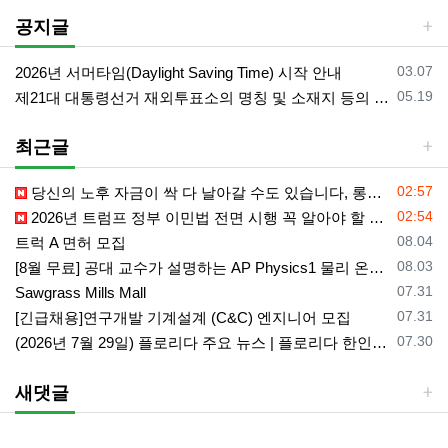
공지글
등록일
03.07
2026년 서머타임(Daylight Saving Time) 시작 안내
등록일
05.19
제21대 대통령선거 재외투표소의 명칭 및 소재지 등의 공고/올랜도 제외 투표소
최근글
등록일
02:57
당신의 노후 자금이 싹 다 날아갈 수도 있습니다, 롱텀케어 준비 하기
등록일
02:54
2026년 트럼프 정부 이민법 전면 시행 꼭 알아야 할 4가지!!
등록일
08.04
트럭 A 면허 모집
등록일
08.03
[8월 무료] 공대 교수가 설명하는 AP Physics1 물리 온라인 강의
등록일
07.31
Sawgrass Mills Mall
등록일
07.31
[긴급채용]연구개발 기계설계 (C&C) 엔지니어 모집
등록일
07.30
(2026년 7월 29일) 플로리다 주요 뉴스 | 플로리다 한인 닷컴
새댓글