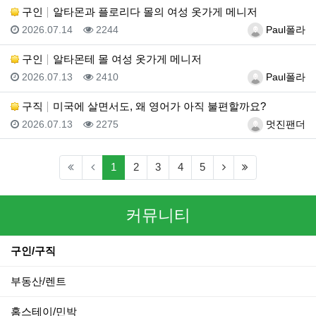
구인
알타몬과 플로리다 몰의 여성 옷가게 메니저
등록일
조회
등록자
2026.07.14
2244
Paul폴라
구인
알타몬테 몰 여성 옷가게 메니저
등록일
조회
등록자
2026.07.13
2410
Paul폴라
구직
미국에 살면서도, 왜 영어가 아직 불편할까요?
등록일
조회
등록자
2026.07.13
2275
멋진팬더
(current)
(next)
(last)
1
2
3
4
5
커뮤니티
구인/구직
부동산/렌트
홈스테이/민박