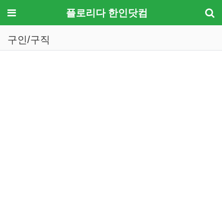
메뉴
플로리다 한인닷컴
구인/구직
기