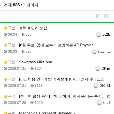
전체
886
/ 1 페이지
게시물 
게시
구인
트럭 A 면허 모집
등록일
조회
등록자
08.04
686
cc2b
구인
[8월 무료] 공대 교수가 설명하는 AP Physics…
등록일
조회
등록자
08.03
826
iltaph…
구인
Sawgrass Mills Mall
등록일
조회
등록자
2026.07.31
1204
DKim
구인
[긴급채용]연구개발 기계설계 (C&C) 엔지니어 모집
등록일
조회
등록자
2026.07.31
1116
에이맥
구직
[중국어 협상 통역]상해(상하이)·항저우/이우·쑤저우 …
등록일
조회
등록자
2026.07.29
1020
니나
구인
Mechanical Engineer/Customer S…