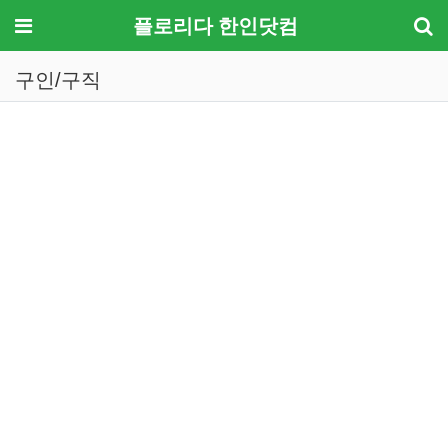
메뉴
플로리다 한인닷컴
구인/구직
기