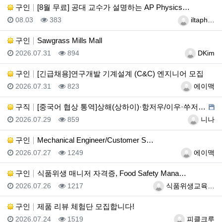
구인
[8월 무료] 공대 교수가 설명하는 AP Physics…
등록일
조회
등록자
08.03
383
iltaph…
구인
Sawgrass Mills Mall
등록일
조회
등록자
2026.07.31
894
DKim
구인
[긴급채용]연구개발 기계설계 (C&C) 엔지니어 모집
등록일
조회
등록자
2026.07.31
823
에이맥
구직
[중국어 협상 통역]상해(상하이)·항저우/이우·쑤저우 …
등록일
조회
등록자
2026.07.29
859
니나
구인
Mechanical Engineer/Customer S…
등록일
조회
등록자
2026.07.27
1249
에이맥
구인
식품위생 매니저 자격증, Food Safety Mana…
등록일
조회
등록자
2026.07.26
1217
식품위생교육…
구인
제품 리뷰 체험단 모집합니다!
등록일
조회
등록자
2026.07.24
1519
피클크루