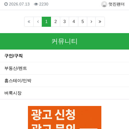
등록일
조회
등록자
2026.07.13
2230
멋진팬더
(current)
(next)
(last)
1
2
3
4
5
커뮤니티
구인/구직
부동산/렌트
홈스테이/민박
벼룩시장