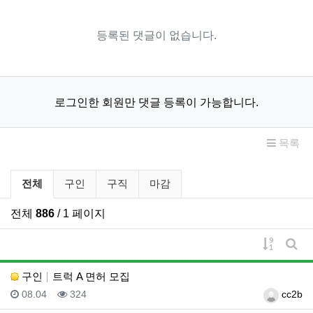
등록된 댓글이 없습니다.
로그인한 회원만 댓글 등록이 가능합니다.
목록
구인/구직 분류 목록
전체
구인
구직
마감
전체
886
/ 1 페이지
게시물 
게시
구인
트럭 A 면허 모집
등록일
조회
등록자
08.04
324
cc2b