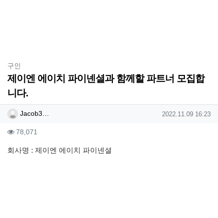
분류
구인
제이엔 에이치 파이넨셜과 함께할 파트너 모집합
니다.
작성자 정보
작성
작성일
Jacob3…
2022.11.09 16:23
컨텐츠 정보
조회
78,071
본문
회사명 : 제이엔 에이치 파이넨셜