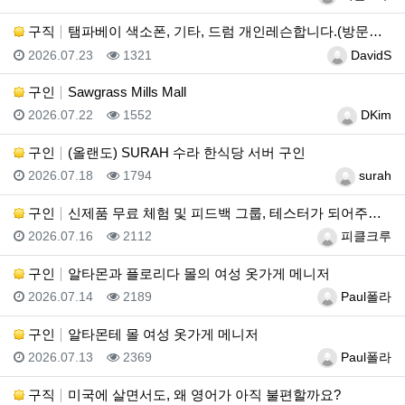
구직
탬파베이 색소폰, 기타, 드럼 개인레슨합니다.(방문레슨…
등록일
조회
등록자
2026.07.23
1321
DavidS
구인
Sawgrass Mills Mall
등록일
조회
등록자
2026.07.22
1552
DKim
구인
(올랜도) SURAH 수라 한식당 서버 구인
등록일
조회
등록자
2026.07.18
1794
surah
구인
신제품 무료 체험 및 피드백 그룹, 테스터가 되어주세요…
등록일
조회
등록자
2026.07.16
2112
피클크루
구인
알타몬과 플로리다 몰의 여성 옷가게 메니저
등록일
조회
등록자
2026.07.14
2189
Paul폴라
구인
알타몬테 몰 여성 옷가게 메니저
등록일
조회
등록자
2026.07.13
2369
Paul폴라
구직
미국에 살면서도, 왜 영어가 아직 불편할까요?