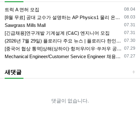
등록일
08.04
트럭 A 면허 모집
등록일
08.03
[8월 무료] 공대 교수가 설명하는 AP Physics1 물리 온라인 강의
등록일
07.31
Sawgrass Mills Mall
등록일
07.31
[긴급채용]연구개발 기계설계 (C&C) 엔지니어 모집
등록일
07.30
(2026년 7월 29일) 플로리다 주요 뉴스 | 플로리다 한인 닷컴
등록일
07.29
[중국어 협상 통역]상해(상하이)·항저우/이우·쑤저우 공급·제조 업체,공장 미팅 & 전시회 한중 원어민 프리랜서 비즈니스 통역사
등록일
07.27
Mechanical Engineer/Customer Service Engineer 채용중입니다.
새댓글
댓글이 없습니다.