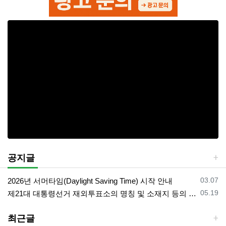
공지글
등록일
03.07
2026년 서머타임(Daylight Saving Time) 시작 안내
등록일
05.19
제21대 대통령선거 재외투표소의 명칭 및 소재지 등의 공고/올랜도 제외 투표소
최근글