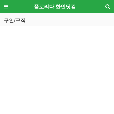
메뉴
플로리다 한인닷컴
구인/구직
기