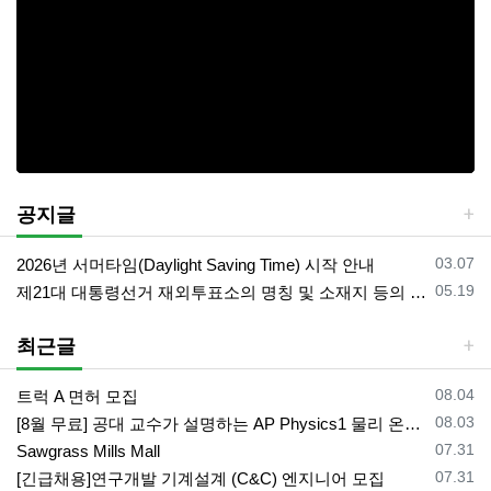
공지글
등록일
03.07
2026년 서머타임(Daylight Saving Time) 시작 안내
등록일
05.19
제21대 대통령선거 재외투표소의 명칭 및 소재지 등의 공고/올랜도 제외 투표소
최근글
등록일
08.04
트럭 A 면허 모집
등록일
08.03
[8월 무료] 공대 교수가 설명하는 AP Physics1 물리 온라인 강의
등록일
07.31
Sawgrass Mills Mall
등록일
07.31
[긴급채용]연구개발 기계설계 (C&C) 엔지니어 모집