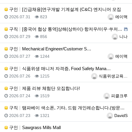
구인
[긴급채용]연구개발 기계설계 (C&C) 엔지니어 모집
등록일
조회
등록자
2026.07.31
823
에이맥
구직
[중국어 협상 통역]상해(상하이)·항저우/이우·쑤저우 …
등록일
조회
등록자
2026.07.29
856
니나
구인
Mechanical Engineer/Customer S…
등록일
조회
등록자
2026.07.27
1244
에이맥
구인
식품위생 매니저 자격증, Food Safety Mana…
등록일
조회
등록자
2026.07.26
1215
식품위생교육…
구인
제품 리뷰 체험단 모집합니다!
등록일
조회
등록자
2026.07.24
1519
피클크루
구직
탬파베이 색소폰, 기타, 드럼 개인레슨합니다.(방문레슨…
등록일
조회
등록자
2026.07.23
1321
DavidS
구인
Sawgrass Mills Mall