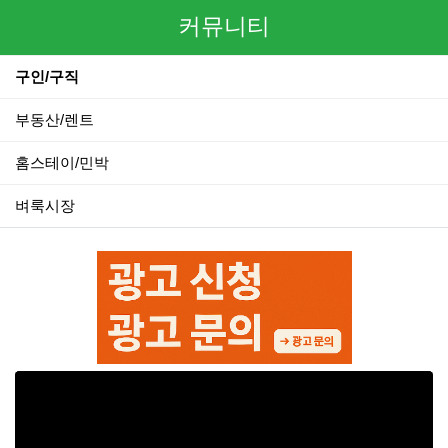
커뮤니티
구인/구직
부동산/렌트
홈스테이/민박
벼룩시장