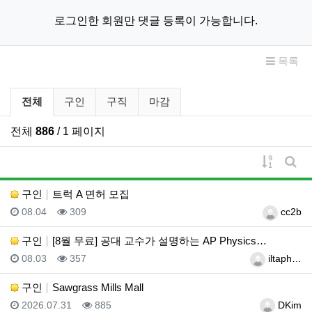
로그인한 회원만 댓글 등록이 가능합니다.
목록
구인/구직 분류 목록
전체
구인
구직
마감
전체
886
/ 1 페이지
게시물 
게시
구인
트럭 A 면허 모집
등록일
조회
등록자
08.04
309
cc2b
구인
[8월 무료] 공대 교수가 설명하는 AP Physics…
등록일
조회
등록자
08.03
357
iltaph…
구인
Sawgrass Mills Mall
등록일
조회
등록자
2026.07.31
885
DKim