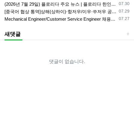
등록일
07.30
(2026년 7월 29일) 플로리다 주요 뉴스 | 플로리다 한인 닷컴
등록일
07.29
[중국어 협상 통역]상해(상하이)·항저우/이우·쑤저우 공급·제조 업체,공장 미팅 & 전시회 한중 원어민 프리랜서 비즈니스 통역사
등록일
07.27
Mechanical Engineer/Customer Service Engineer 채용중입니다.
새댓글
댓글이 없습니다.