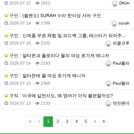
등록일
조회
등록자
2026.07.22
1552
DKim
구인
(올랜도) SURAH 수라 한식당 서버 구인
등록일
조회
등록자
2026.07.18
1786
surah
구인
신제품 무료 체험 및 피드백 그룹, 테스터가 되어주세요…
등록일
조회
등록자
2026.07.16
2102
피클크루
구인
알타몬과 플로리다 몰의 여성 옷가게 메니저
등록일
조회
등록자
2026.07.14
2183
Paul폴라
구인
알타몬테 몰 여성 옷가게 메니저
등록일
조회
등록자
2026.07.13
2369
Paul폴라
구직
미국에 살면서도, 왜 영어가 아직 불편할까요?
등록일
조회
등록자
2026.07.13
2230
멋진팬더
(current)
(next)
(last)
1
2
3
4
5