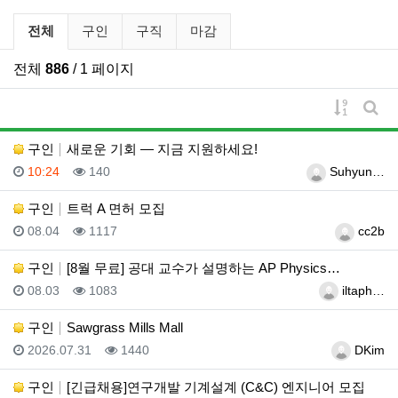
구인/구직 분류 목록
전체
구인
구직
마감
전체
886
/ 1 페이지
게시물 
게시
구인
새로운 기회 — 지금 지원하세요!
등록일
조회
등록자
10:24
140
Suhyun…
구인
트럭 A 면허 모집
등록일
조회
등록자
08.04
1117
cc2b
구인
[8월 무료] 공대 교수가 설명하는 AP Physics…
등록일
조회
등록자
08.03
1083
iltaph…
구인
Sawgrass Mills Mall
등록일
조회
등록자
2026.07.31
1440
DKim
구인
[긴급채용]연구개발 기계설계 (C&C) 엔지니어 모집