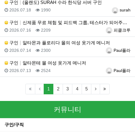
구인
(올랜도) SURAH 수라 한식당 서버 구인
등록일
조회
등록자
2026.07.18
1990
surah
구인
신제품 무료 체험 및 피드백 그룹, 테스터가 되어주세요…
등록일
조회
등록자
2026.07.16
2209
피클크루
구인
알타몬과 플로리다 몰의 여성 옷가게 메니저
등록일
조회
등록자
2026.07.14
2300
Paul폴라
구인
알타몬테 몰 여성 옷가게 메니저
등록일
조회
등록자
2026.07.13
2524
Paul폴라
(current)
(next)
(last)
1
2
3
4
5
커뮤니티
구인/구직