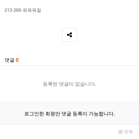
213-266-육육육칠
SNS 공유
관련자료
댓글
0
등록된 댓글이 없습니다.
로그인한 회원만 댓글 등록이 가능합니다.
목록