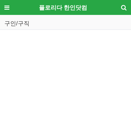
메뉴
플로리다 한인닷컴
구인/구직
기