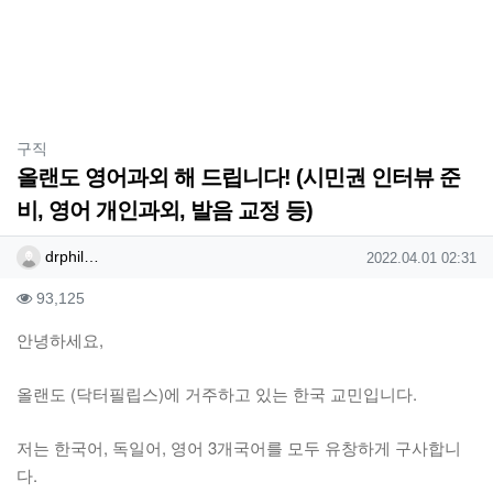
분류
구직
올랜도 영어과외 해 드립니다! (시민권 인터뷰 준
비, 영어 개인과외, 발음 교정 등)
작성자 정보
작성
작성일
drphil…
2022.04.01 02:31
컨텐츠 정보
조회
93,125
본문
안녕하세요,
올랜도 (닥터필립스)에 거주하고 있는 한국 교민입니다.
저는 한국어, 독일어, 영어 3개국어를 모두 유창하게 구사합니
다.