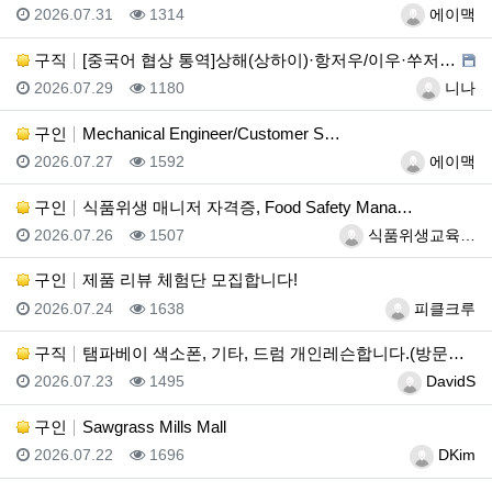
등록일
조회
등록자
2026.07.31
1314
에이맥
구직
[중국어 협상 통역]상해(상하이)·항저우/이우·쑤저우 …
등록일
조회
등록자
2026.07.29
1180
니나
구인
Mechanical Engineer/Customer S…
등록일
조회
등록자
2026.07.27
1592
에이맥
구인
식품위생 매니저 자격증, Food Safety Mana…
등록일
조회
등록자
2026.07.26
1507
식품위생교육…
구인
제품 리뷰 체험단 모집합니다!
등록일
조회
등록자
2026.07.24
1638
피클크루
구직
탬파베이 색소폰, 기타, 드럼 개인레슨합니다.(방문레슨…
등록일
조회
등록자
2026.07.23
1495
DavidS
구인
Sawgrass Mills Mall
등록일
조회
등록자
2026.07.22
1696
DKim