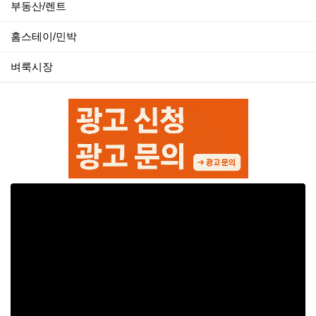
부동산/렌트
홈스테이/민박
벼룩시장