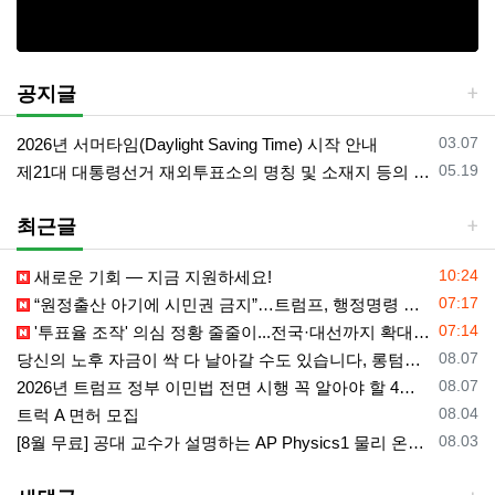
공지글
등록일
03.07
2026년 서머타임(Daylight Saving Time) 시작 안내
등록일
05.19
제21대 대통령선거 재외투표소의 명칭 및 소재지 등의 공고/올랜도 제외 투표소
최근글
등록일
10:24
새로운 기회 — 지금 지원하세요!
등록일
07:17
“원정출산 아기에 시민권 금지”…트럼프, 행정명령 서명
등록일
07:14
'투표율 조작' 의심 정황 줄줄이...전국·대선까지 확대되나
등록일
08.07
당신의 노후 자금이 싹 다 날아갈 수도 있습니다, 롱텀케어 준비 하기
등록일
08.07
2026년 트럼프 정부 이민법 전면 시행 꼭 알아야 할 4가지!!
등록일
08.04
트럭 A 면허 모집
등록일
08.03
[8월 무료] 공대 교수가 설명하는 AP Physics1 물리 온라인 강의