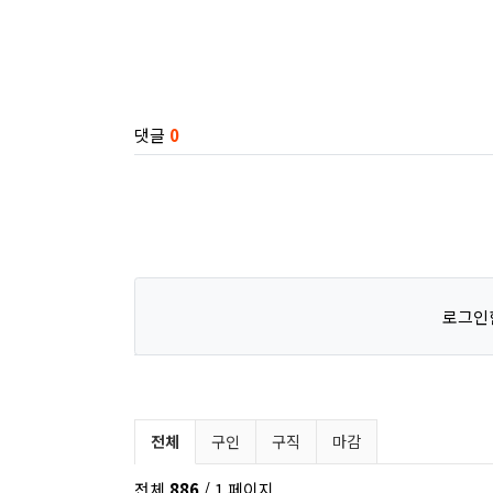
관련자료
댓글
0
로그인
구인/구직 분류 목록
전체
구인
구직
마감
전체
886
/ 1 페이지