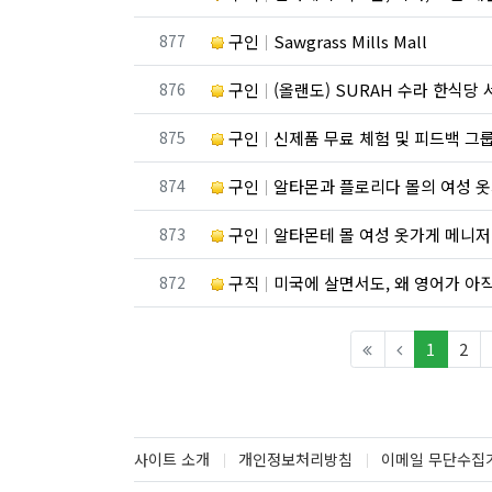
번호
877
구인
Sawgrass Mills Mall
번호
876
구인
(올랜도) SURAH 수라 한식당 
번호
875
구인
신제품 무료 체험 및 피드백 그룹
번호
874
구인
알타몬과 플로리다 몰의 여성 
번호
873
구인
알타몬테 몰 여성 옷가게 메니저
번호
872
구직
미국에 살면서도, 왜 영어가 아
(curren
1
2
사이트 소개
개인정보처리방침
이메일 무단수집