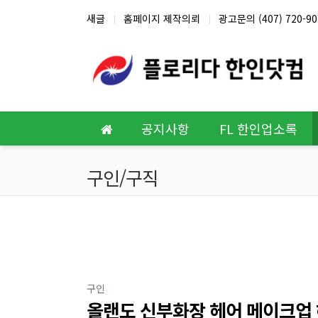
상단 네비
새글
홈페이지 제작의뢰
광고문의 (407) 720-90
메인 메뉴
공지사항
FL 한인업소록
구인/구직
분류
구인
올랜도 신부화장 헤어 메이크업