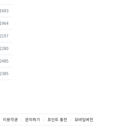
조회
1683
조회
1964
조회
2197
조회
2280
조회
2485
조회
2385
이용약관
문의하기
포인트 충전
모바일버전