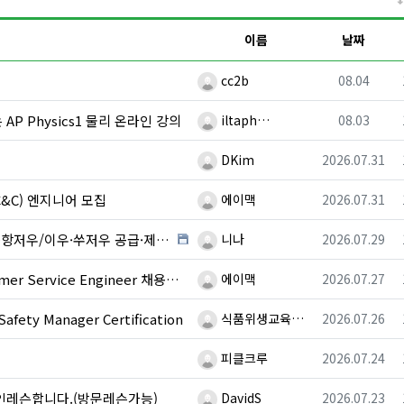
이름
날짜
등록자
등록일
cc2b
08.04
등록자
등록일
AP Physics1 물리 온라인 강의
iltaph…
08.03
등록자
등록일
DKim
2026.07.31
등록자
등록일
&C) 엔지니어 모집
에이맥
2026.07.31
등록자
등록일
·제조 업체,공장 미팅 & 전시회 한중 원어민 프리…
니나
2026.07.29
등록자
등록일
r Service Engineer 채용중입니다.
에이맥
2026.07.27
등록자
등록일
ty Manager Certification
식품위생교육…
2026.07.26
등록자
등록일
피클크루
2026.07.24
등록자
등록일
개인레슨합니다.(방문레슨가능)
DavidS
2026.07.23