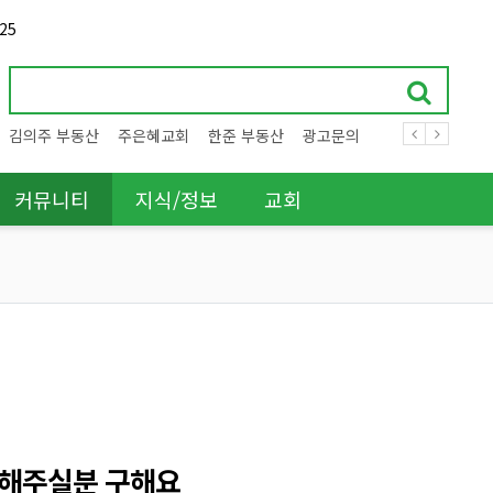
25
김의주 부동산
주은혜교회
한준 부동산
광고문의
커뮤니티
지식/정보
교회
 해주실분 구해요