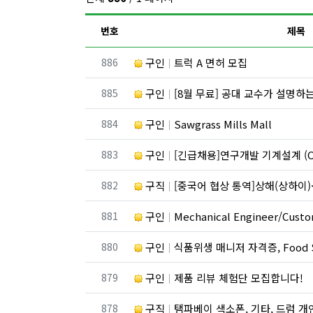
번호
제목
번호
886
구인
트럭 A 면허 모집
번호
885
구인
[8월 무료] 공대 교수가 설명하는 
번호
884
구인
Sawgrass Mills Mall
번호
883
구인
[긴급채용]연구개발 기계설계 (C
번호
882
구직
[중국어 협상 통역]상해(상하이)·항저우/이우·쑤저우 공급
번호
881
구인
Mechanical Engineer/Custome
번호
880
구인
식품위생 매니저 자격증, Food Safe
번호
879
구인
제품 리뷰 체험단 모집합니다!
번호
878
구직
탬파베이 색소폰, 기타, 드럼 