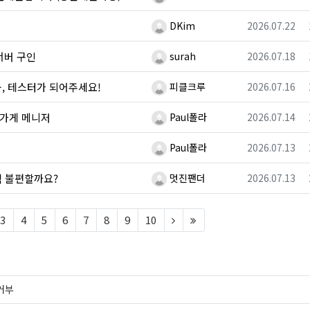
등록자
등록일
DKim
2026.07.22
등록자
등록일
서버 구인
surah
2026.07.18
등록자
등록일
, 테스터가 되어주세요!
피클크루
2026.07.16
등록자
등록일
옷가게 메니저
Paul폴라
2026.07.14
등록자
등록일
Paul폴라
2026.07.13
등록자
등록일
직 불편할까요?
멋진팬더
2026.07.13
t)
(next)
(last)
3
4
5
6
7
8
9
10
거부