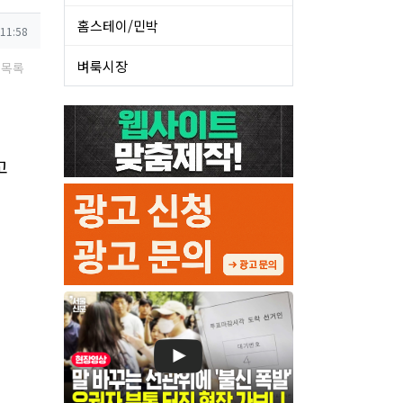
홈스테이/민박
 11:58
벼룩시장
목록
고