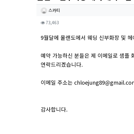
작성자 정보
작성
스카티
컨텐츠 정보
조회
73,463
본문
9월달에 올랜도에서 웨딩 신부화장 및 
예약 가능하신 분들은 제 이메일로 샘플 
연락드리겠습니다.
이메일 주소는 chloejung89@gmail.co
감사합니다.