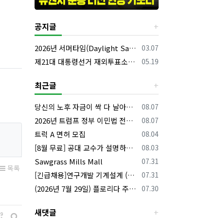
공지글
등록일
2026년 서머타임(Daylight Saving Time) 시작 안내
03.07
등록일
제21대 대통령선거 재외투표소의 명칭 및 소재지 등의 공고/올랜도 제외 투표소
05.19
최근글
등록일
당신의 노후 자금이 싹 다 날아갈 수도 있습니다, 롱텀케어 준비 하기
08.07
등록일
2026년 트럼프 정부 이민법 전면 시행 꼭 알아야 할 4가지!!
08.07
등록일
트럭 A 면허 모집
08.04
등록일
[8월 무료] 공대 교수가 설명하는 AP Physics1 물리 온라인 강의
08.03
등록일
Sawgrass Mills Mall
07.31
목록
등록일
[긴급채용]연구개발 기계설계 (C&C) 엔지니어 모집
07.31
등록일
(2026년 7월 29일) 플로리다 주요 뉴스 | 플로리다 한인 닷컴
07.30
새댓글
게시물 정렬