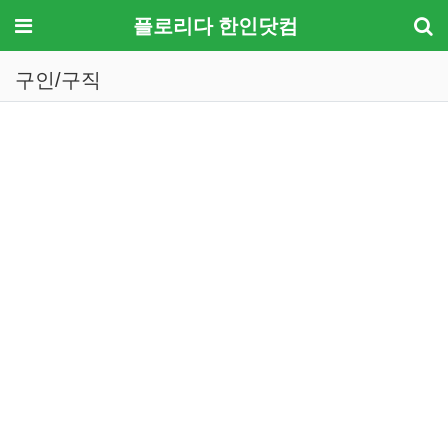
메뉴
플로리다 한인닷컴
구인/구직
기