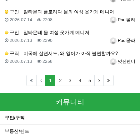
구인
알타몬과 플로리다 몰의 여성 옷가게 메니저
등록일
조회
등록자
2026.07.14
2208
Paul폴라
구인
알타몬테 몰 여성 옷가게 메니저
등록일
조회
등록자
2026.07.13
2390
Paul폴라
구직
미국에 살면서도, 왜 영어가 아직 불편할까요?
등록일
조회
등록자
2026.07.13
2258
멋진팬더
(current)
(next)
(last)
1
2
3
4
5
커뮤니티
구인/구직
부동산/렌트