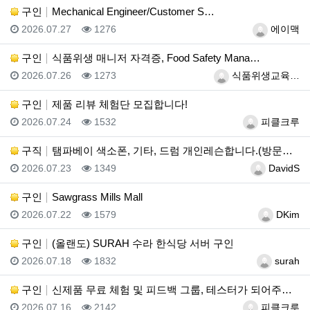
구인
Mechanical Engineer/Customer S…
등록일
조회
등록자
2026.07.27
1276
에이맥
구인
식품위생 매니저 자격증, Food Safety Mana…
등록일
조회
등록자
2026.07.26
1273
식품위생교육…
구인
제품 리뷰 체험단 모집합니다!
등록일
조회
등록자
2026.07.24
1532
피클크루
구직
탬파베이 색소폰, 기타, 드럼 개인레슨합니다.(방문레슨…
등록일
조회
등록자
2026.07.23
1349
DavidS
구인
Sawgrass Mills Mall
등록일
조회
등록자
2026.07.22
1579
DKim
구인
(올랜도) SURAH 수라 한식당 서버 구인
등록일
조회
등록자
2026.07.18
1832
surah
구인
신제품 무료 체험 및 피드백 그룹, 테스터가 되어주세요…
등록일
조회
등록자
2026.07.16
2142
피클크루