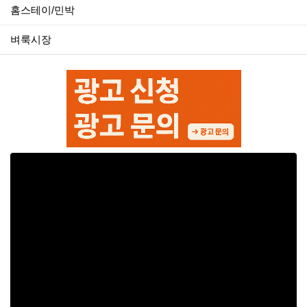
홈스테이/민박
벼룩시장