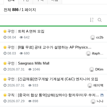
전체
886
/ 1 페이지
게시물 
게시
구인
트럭 A 면허 모집
등록일
조회
등록자
08.04
642
cc2b
구인
[8월 무료] 공대 교수가 설명하는 AP Physics…
등록일
조회
등록자
08.03
680
iltaph…
구인
Sawgrass Mills Mall
등록일
조회
등록자
2026.07.31
1046
DKim
구인
[긴급채용]연구개발 기계설계 (C&C) 엔지니어 모집
등록일
조회
등록자
2026.07.31
933
에이맥
구직
[중국어 협상 통역]상해(상하이)·항저우/이우·쑤저우 …
등록일
조회
등록자
2026.07.29
898
니나