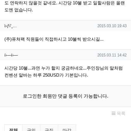
도 연락하지 않을것 같네요. 시간당 10불 받고 일할사람은 올랜
도엔 없습니다.
ì›ƒí‘¸ë‹¤님의 댓글
작성일
ì›ƒí‘¸…
2015.03.10 19:43
(주)퓨쳐팩 직원들이 직접하시고 10불씩 받으시길...
í›—í›—님의 댓글
작성일
í›—í›—
2015.03.11 14:42
시간당 10불...과연 누가 할지 궁금하네요...주인장님의 말처럼
컨벤션 알바는 하루 250USD가 기본입니다.
로그인한 회원만 댓글 등록이 가능합니다.
목록
구인/구직 분류 목록
전체
구인
구직
마감