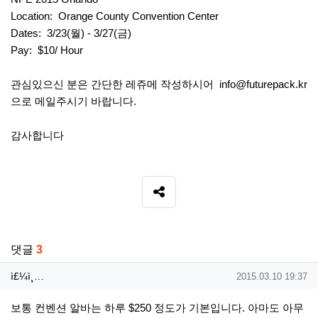
Location: Orange County Convention Center
Dates: 3/23(월) - 3/27(금)
Pay: $10/ Hour
관심있으신 분은 간단한 레쥬메 작성하시어
info@futurepack.kr
으로 메일주시기 바랍니다.
감사합니다
SNS 공유
관련자료
댓글
3
ì£¼ì¸ìž¥님의 댓글
작성일
ì£¼ì¸…
2015.03.10 19:37
보통 컨벤션 알바는 하루 $250 정도가 기본입니다. 아마도 아무