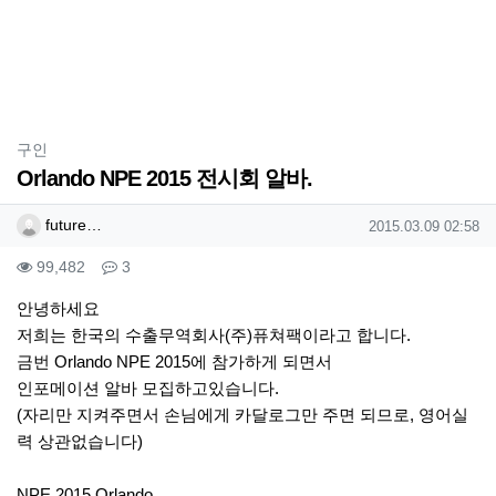
분류
구인
Orlando NPE 2015 전시회 알바.
작성자 정보
작성
작성일
future…
2015.03.09 02:58
컨텐츠 정보
조회
댓글
99,482
3
본문
안녕하세요
저희는 한국의 수출무역회사(주)퓨쳐팩이라고 합니다.
금번 Orlando NPE 2015에 참가하게 되면서
인포메이션 알바 모집하고있습니다.
(자리만 지켜주면서 손님에게 카달로그만 주면 되므로, 영어실
력 상관없습니다)
NPE 2015 Orlando