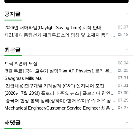
공지글
등록일
03.07
2026년 서머타임(Daylight Saving Time) 시작 안내
등록일
05.19
제21대 대통령선거 재외투표소의 명칭 및 소재지 등의 공고/올랜도 제외 투표소
최근글
등록일
08.04
트럭 A 면허 모집
등록일
08.03
[8월 무료] 공대 교수가 설명하는 AP Physics1 물리 온라인 강의
등록일
07.31
Sawgrass Mills Mall
등록일
07.31
[긴급채용]연구개발 기계설계 (C&C) 엔지니어 모집
등록일
07.30
(2026년 7월 29일) 플로리다 주요 뉴스 | 플로리다 한인 닷컴
등록일
07.29
[중국어 협상 통역]상해(상하이)·항저우/이우·쑤저우 공급·제조 업체,공장 미팅 & 전시회 한중 원어민 프리랜서 비즈니스 통역사
등록일
07.27
Mechanical Engineer/Customer Service Engineer 채용중입니다.
새댓글