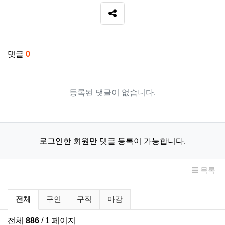
SNS 공유
관련자료
댓글
0
등록된 댓글이 없습니다.
로그인한 회원만 댓글 등록이 가능합니다.
목록
구인/구직 분류 목록
전체
구인
구직
마감
전체
886
/ 1 페이지