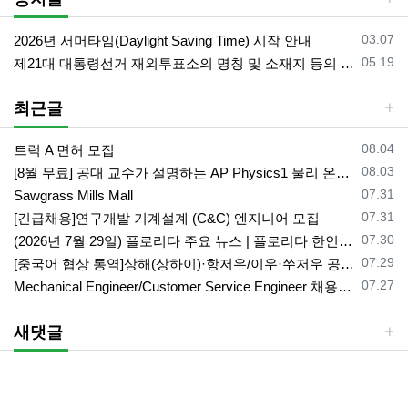
등록일
03.07
2026년 서머타임(Daylight Saving Time) 시작 안내
등록일
05.19
제21대 대통령선거 재외투표소의 명칭 및 소재지 등의 공고/올랜도 제외 투표소
최근글
등록일
08.04
트럭 A 면허 모집
등록일
08.03
[8월 무료] 공대 교수가 설명하는 AP Physics1 물리 온라인 강의
등록일
07.31
Sawgrass Mills Mall
등록일
07.31
[긴급채용]연구개발 기계설계 (C&C) 엔지니어 모집
등록일
07.30
(2026년 7월 29일) 플로리다 주요 뉴스 | 플로리다 한인 닷컴
등록일
07.29
[중국어 협상 통역]상해(상하이)·항저우/이우·쑤저우 공급·제조 업체,공장 미팅 & 전시회 한중 원어민 프리랜서 비즈니스 통역사
등록일
07.27
Mechanical Engineer/Customer Service Engineer 채용중입니다.
새댓글