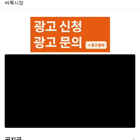
벼룩시장
공지글