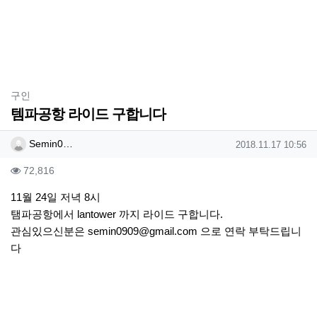
분류
구인
템파공항 라이드 구합니다
작성자 정보
작성
작성일
Semin0…
2018.11.17 10:56
컨텐츠 정보
조회
72,816
본문
11월 24일 저녁 8시
탬파공항에서 lantower 까지 라이드 구합니다.
관심있으신분은
semin0909@gmail.com
으로 연락 부탁드립니
다