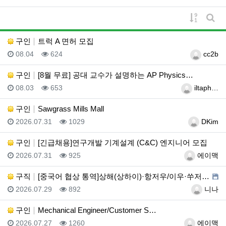
게시물 
게시
구인
트럭 A 면허 모집
등록일
조회
등록자
08.04
624
cc2b
구인
[8월 무료] 공대 교수가 설명하는 AP Physics…
등록일
조회
등록자
08.03
653
iltaph…
구인
Sawgrass Mills Mall
등록일
조회
등록자
2026.07.31
1029
DKim
구인
[긴급채용]연구개발 기계설계 (C&C) 엔지니어 모집
등록일
조회
등록자
2026.07.31
925
에이맥
구직
[중국어 협상 통역]상해(상하이)·항저우/이우·쑤저우 …
등록일
조회
등록자
2026.07.29
892
니나
구인
Mechanical Engineer/Customer S…
등록일
조회
등록자
2026.07.27
1260
에이맥