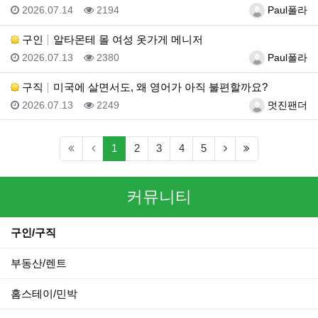
등록일
조회
등록자
2026.07.14
2194
Paul폴라
구인
알타몬테 몰 여성 옷가게 메니저
등록일
조회
등록자
2026.07.13
2380
Paul폴라
구직
미국에 살면서도, 왜 영어가 아직 불편할까요?
등록일
조회
등록자
2026.07.13
2249
멋진팬더
(current)
(next)
(last)
1
2
3
4
5
커뮤니티
구인/구직
부동산/렌트
홈스테이/민박