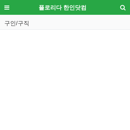
메뉴
플로리다 한인닷컴
구인/구직
기