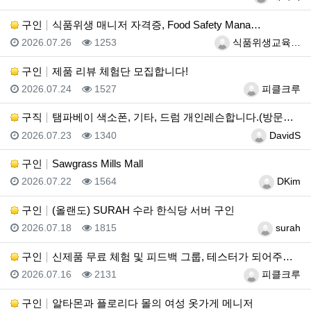
구인
식품위생 매니저 자격증, Food Safety Mana…
등록일
조회
등록자
2026.07.26
1253
식품위생교육…
구인
제품 리뷰 체험단 모집합니다!
등록일
조회
등록자
2026.07.24
1527
피클크루
구직
탬파베이 색소폰, 기타, 드럼 개인레슨합니다.(방문레슨…
등록일
조회
등록자
2026.07.23
1340
DavidS
구인
Sawgrass Mills Mall
등록일
조회
등록자
2026.07.22
1564
DKim
구인
(올랜도) SURAH 수라 한식당 서버 구인
등록일
조회
등록자
2026.07.18
1815
surah
구인
신제품 무료 체험 및 피드백 그룹, 테스터가 되어주세요…
등록일
조회
등록자
2026.07.16
2131
피클크루
구인
알타몬과 플로리다 몰의 여성 옷가게 메니저