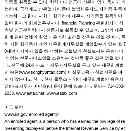
격증을 취득할 수 있다. 학력이나 전공에 상관이 없이 응시가 가
능하며, 국적에도 상관없기 때문에 불법체류자도 자격증 취득이
가능하다고 한다. 시험에 합격하여 세무사 자격증을 취득하면
일반 회사의 회계업무부서나, financial Planning 관련회사의 상
속및 연금전략팀에서 전문가로 활동할 수 있으며, 그밖의 세무
회계 관련 업체의 취업에 유리한 조건을 갖추는 것일 것이다. 특
히 시험 합격즉시 개인 세무회계사무실을 개업할수가 있는데, 7
0세넘어서까지 일을 해야 하는 오늘날의 현실로써는 은퇴나이
가 없는 전문서비스업을 소유하는 것만큼 좋은 길은 없을 것이
다. 전국에 24개 파트너 세무사사무실을 두고 있는 세무회계법
인 송현(
www.songhyuntax.com
)이 실무교육과 창업지원을 아
끼지 않는다고 한다. 현재 둘루스 지역에 세무회계법인 송현지
점(대표세무사 이민호)이 운영 중에 있습니다. 문의는 714-393-
2238,
www.eatax.net,
www.eatax.com
미국 문헌
www.irs.gov enrolled agent란
An enrolled agent is a person who has earned the privilege of re
presenting taxpayers before the Internal Revenue Service by eit