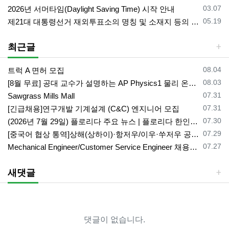
등록일
03.07
2026년 서머타임(Daylight Saving Time) 시작 안내
등록일
05.19
제21대 대통령선거 재외투표소의 명칭 및 소재지 등의 공고/올랜도 제외 투표소
최근글
등록일
08.04
트럭 A 면허 모집
등록일
08.03
[8월 무료] 공대 교수가 설명하는 AP Physics1 물리 온라인 강의
등록일
07.31
Sawgrass Mills Mall
등록일
07.31
[긴급채용]연구개발 기계설계 (C&C) 엔지니어 모집
등록일
07.30
(2026년 7월 29일) 플로리다 주요 뉴스 | 플로리다 한인 닷컴
등록일
07.29
[중국어 협상 통역]상해(상하이)·항저우/이우·쑤저우 공급·제조 업체,공장 미팅 & 전시회 한중 원어민 프리랜서 비즈니스 통역사
등록일
07.27
Mechanical Engineer/Customer Service Engineer 채용중입니다.
새댓글
댓글이 없습니다.