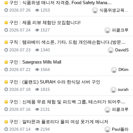
구인
식품위생 매니저 자격증, Food Safety Mana…
등록일
조회
등록자
2026.07.26
1253
식품위생교육…
구인
제품 리뷰 체험단 모집합니다!
등록일
조회
등록자
2026.07.24
1527
피클크루
구직
탬파베이 색소폰, 기타, 드럼 개인레슨합니다.(방문레슨…
등록일
조회
등록자
2026.07.23
1340
DavidS
구인
Sawgrass Mills Mall
등록일
조회
등록자
2026.07.22
1564
DKim
구인
(올랜도) SURAH 수라 한식당 서버 구인
등록일
조회
등록자
2026.07.18
1815
surah
구인
신제품 무료 체험 및 피드백 그룹, 테스터가 되어주세요…
등록일
조회
등록자
2026.07.16
2131
피클크루
구인
알타몬과 플로리다 몰의 여성 옷가게 메니저
등록일
조회
등록자
2026.07.14
2194
Paul폴라