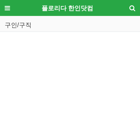
메뉴
플로리다 한인닷컴
구인/구직
기