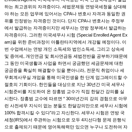
하는 최고권위의 자격증이다. 세법문제등 연방국세청을 상대해
야 하는 모든 업무에 있어서는 CPA나 변호사 자격과 동일한 권
위를 인정받는 자격증인 것이다. 단지 CPA나 변호사는 주정부
에서 발급하는 자격증이지만 세무사는 연방 정부에서 발급하는
자격증이다. 그러한 미국세무사 시험 (Special Enrolled Agent Ex
am)을 위한 준비과정이 아틀란타지역에서 개강될 예정이다. 이
번 수업에서는 연방 개인 소득세와 법인소득세, 그리고 상속세
및 증여세, 개인연금 및 회사연금등 세법전반을 공부하기때문에
그 동안 미국생활과 사업을 하면서 궁금했던 세금문제에 대한
궁금증을 확실히 해결할수 있을 뿐아니라, 전문직 취업이나 세
무회계사무실 개업을 통해 미국인생을 한 단계 업그레이드할 수
절호의 기회이다. 한인들을 대상으로 지난 30년간 미국 세무사
시험준비를 지도하여 온 장홍범 교수가 직접 한달간 강의를 실
시한다. 장홍범 교수에 따르면 “ 30여년간의 강의 경험으로 아무
런 사전세무 지식이 없는 분들도 한달강의만으로 세무사 시험에
100% 합격시킬 수 있다”라고 자신한다. 세무사 시험은 연방 국
세청(IRS)에서 주관하는 시험으로 모두 4지선다형 문제 은행식
으로 출제되기 때문에 영어독해력만 있으면 누구나 도전하여 자