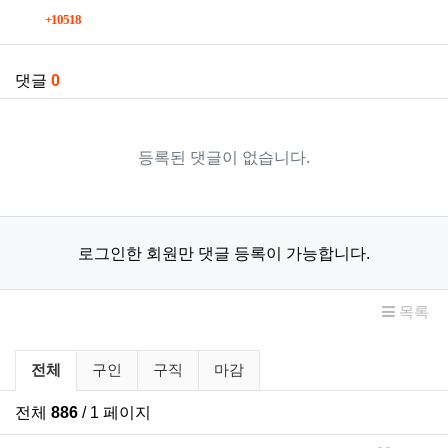
회 연결
10518
댓글
0
등록된 댓글이 없습니다.
로그인한 회원만 댓글 등록이 가능합니다.
목록
구인/구직 분류 목록
전체
구인
구직
마감
전체
886
/ 1 페이지