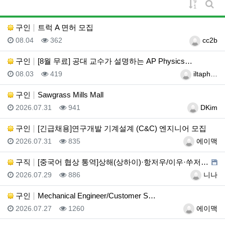
게시물 
게시
구인
트럭 A 면허 모집
등록일
조회
등록자
08.04
362
cc2b
구인
[8월 무료] 공대 교수가 설명하는 AP Physics…
등록일
조회
등록자
08.03
419
iltaph…
구인
Sawgrass Mills Mall
등록일
조회
등록자
2026.07.31
941
DKim
구인
[긴급채용]연구개발 기계설계 (C&C) 엔지니어 모집
등록일
조회
등록자
2026.07.31
835
에이맥
구직
[중국어 협상 통역]상해(상하이)·항저우/이우·쑤저우 …
등록일
조회
등록자
2026.07.29
886
니나
구인
Mechanical Engineer/Customer S…
등록일
조회
등록자
2026.07.27
1260
에이맥