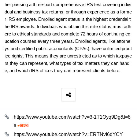
her passing a three-part comprehensive IRS test covering indivi
dual and business tax returns, or through experience as a forme
r IRS employee. Enrolled agent status is the highest credential t
he IRS awards. Individuals who obtain this elite status must adh
ere to ethical standards and complete 72 hours of continuing ed
ucation courses every three years. Enrolled agents, like attorne
ys and certified public accountants (CPAs), have unlimited pract
ice rights. This means they are unrestricted as to which taxpaye
rs they can represent, what types of tax matters they can handl
e, and which IRS offices they can represent clients before.
SNS 공유
관련자료
https://www.youtube.com/watch?v=3-1T1Oyq9Dg&t=8
회 연결
s
10396
https://www.youtube.com/watch?v=ERTNvI6dYCY