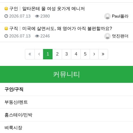
구인
알타몬테 몰 여성 옷가게 메니저
등록일
조회
등록자
2026.07.13
2380
Paul폴라
구직
미국에 살면서도, 왜 영어가 아직 불편할까요?
등록일
조회
등록자
2026.07.13
2246
멋진팬더
(current)
(next)
(last)
1
2
3
4
5
커뮤니티
구인/구직
부동산/렌트
홈스테이/민박
벼룩시장