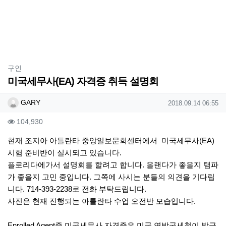
분류
구인
미국세무사(EA) 자격증 취득 설명회
작성자 정보
작성
작성일
GARY
2018.09.14 06:55
컨텐츠 정보
조회
104,930
본문
현재 조지아 아틀란타 중앙일보문회센터에서 미국세무사(EA)
시험 준비반이 실시되고 있습니다.
플로리다에가서 설명회를 할려고 합니다. 올랜다가 좋을지 탬파
가 좋을지 고민 중입니다. 그쪽에 사시는 분들의 의견을 기다립
니다. 714-393-2238로 전화 부탁드립니다.
사진은 현재 진행되는 아틀란타 수업 오전반 모습입니다.
Enrolled Agent즉 미국세무사 자격증은 미국 연방국세청이 발급