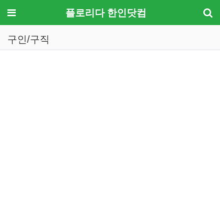
메뉴
플로리다 한인닷컴
구인/구직
기