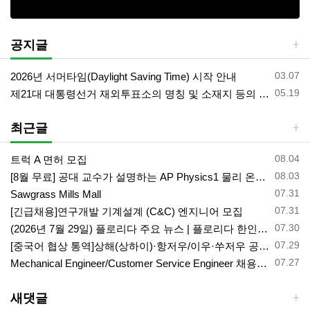
공지글
등록일
03.07
2026년 서머타임(Daylight Saving Time) 시작 안내
등록일
05.19
제21대 대통령선거 재외투표소의 명칭 및 소재지 등의 공고/올랜도 제외 투표소
최근글
등록일
08.04
트럭 A 면허 모집
등록일
08.03
[8월 무료] 공대 교수가 설명하는 AP Physics1 물리 온라인 강의
등록일
07.31
Sawgrass Mills Mall
등록일
07.31
[긴급채용]연구개발 기계설계 (C&C) 엔지니어 모집
등록일
07.30
(2026년 7월 29일) 플로리다 주요 뉴스 | 플로리다 한인 닷컴
등록일
07.29
[중국어 협상 통역]상해(상하이)·항저우/이우·쑤저우 공급·제조 업체,공장 미팅 & 전시회 한중 원어민 프리랜서 비즈니스 통역사
등록일
07.27
Mechanical Engineer/Customer Service Engineer 채용중입니다.
새댓글