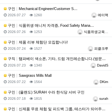
구인
Mechanical Engineer/Customer S…
등록일
조회
등록자
2026.07.27
1260
에이맥
구인
식품위생 매니저 자격증, Food Safety Mana…
등록일
조회
등록자
2026.07.26
1253
식품위생교육…
구인
제품 리뷰 체험단 모집합니다!
등록일
조회
등록자
2026.07.24
1527
피클크루
구직
탬파베이 색소폰, 기타, 드럼 개인레슨합니다.(방문레슨…
등록일
조회
등록자
2026.07.23
1340
DavidS
구인
Sawgrass Mills Mall
등록일
조회
등록자
2026.07.22
1564
DKim
구인
(올랜도) SURAH 수라 한식당 서버 구인
등록일
조회
등록자
2026.07.18
1815
surah
구인
신제품 무료 체험 및 피드백 그룹, 테스터가 되어주세요…