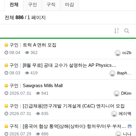
구인/구직 분류 목록
전체
구인
구직
마감
전체
886
/ 1 페이지
게시물 
게시
구인
트럭 A 면허 모집
등록일
조회
등록자
08.04
362
cc2b
구인
[8월 무료] 공대 교수가 설명하는 AP Physics…
등록일
조회
등록자
08.03
419
iltaph…
구인
Sawgrass Mills Mall
등록일
조회
등록자
2026.07.31
941
DKim
구인
[긴급채용]연구개발 기계설계 (C&C) 엔지니어 모집
등록일
조회
등록자
2026.07.31
835
에이맥
구직
[중국어 협상 통역]상해(상하이)·항저우/이우·쑤저우 …
등록일
조회
등록자
2026.07.29
886
니나