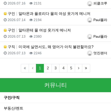
등록일
조회
등록자
2026.07.16
2131
피클크루
구인
알타몬과 플로리다 몰의 여성 옷가게 메니저
등록일
조회
등록자
2026.07.14
2194
Paul폴라
구인
알타몬테 몰 여성 옷가게 메니저
등록일
조회
등록자
2026.07.13
2380
Paul폴라
구직
미국에 살면서도, 왜 영어가 아직 불편할까요?
등록일
조회
등록자
2026.07.13
2246
멋진팬더
(current)
(next)
(last)
1
2
3
4
5
커뮤니티
구인/구직
부동산/렌트