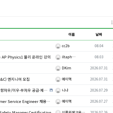
이름
날짜
등록자
등록일
cc2b
08.04
등록자
등록일
AP Physics1 물리 온라인 강의
iltaph…
08.03
등록자
등록일
DKim
2026.07.31
등록자
등록일
&C) 엔지니어 모집
에이맥
2026.07.31
등록자
등록일
·제조 업체,공장 미팅 & 전시회 한중 원어민 프리…
니나
2026.07.29
등록자
등록일
r Service Engineer 채용중입니다.
에이맥
2026.07.27
등록자
등록일
ty Manager Certification
식품위생교육…
2026.07.26