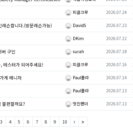
등록자
등록일
피클크루
2026.07.24
등록자
등록일
개인레슨합니다.(방문레슨가능)
DavidS
2026.07.23
등록자
등록일
DKim
2026.07.22
등록자
등록일
서버 구인
surah
2026.07.18
등록자
등록일
, 테스터가 되어주세요!
피클크루
2026.07.16
등록자
등록일
옷가게 메니저
Paul폴라
2026.07.14
등록자
등록일
Paul폴라
2026.07.13
등록자
등록일
직 불편할까요?
멋진팬더
2026.07.13
t)
(next)
(last)
3
4
5
6
7
8
9
10