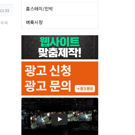
홈스테이/민박
 11:55
벼룩시장
목록