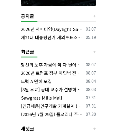
공지글
등록일
2026년 서머타임(Daylight Saving Time) 시작 안내
03.07
등록일
제21대 대통령선거 재외투표소의 명칭 및 소재지 등의 공고/올랜도 제외 투표소
05.19
최근글
등록일
당신의 노후 자금이 싹 다 날아갈 수도 있습니다, 롱텀케어 준비 하기
08.07
등록일
2026년 트럼프 정부 이민법 전면 시행 꼭 알아야 할 4가지!!
08.07
등록일
트럭 A 면허 모집
08.04
등록일
[8월 무료] 공대 교수가 설명하는 AP Physics1 물리 온라인 강의
08.03
등록일
Sawgrass Mills Mall
07.31
등록일
[긴급채용]연구개발 기계설계 (C&C) 엔지니어 모집
07.31
등록일
(2026년 7월 29일) 플로리다 주요 뉴스 | 플로리다 한인 닷컴
07.30
새댓글