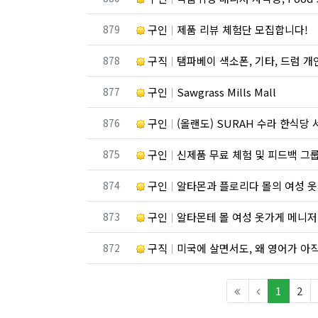
번호
879
구인
제품 리뷰 체험단 모집합니다!
번호
878
구직
탬파베이 색소폰, 기타, 드럼 
번호
877
구인
Sawgrass Mills Mall
번호
876
구인
(올랜도) SURAH 수라 한식당 
번호
875
구인
신제품 무료 체험 및 피드백 그룹
번호
874
구인
알타몬과 플로리다 몰의 여성 
번호
873
구인
알타몬테 몰 여성 옷가게 메니저
번호
872
구직
미국에 살면서도, 왜 영어가 아
(curren
1
2