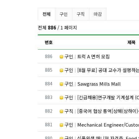
구인/구직 분류 목록
전체
구인
구직
마감
전체
886
/ 1 페이지
번호
제목
번호
886
구인
트럭 A 면허 모집
번호
885
구인
[8월 무료] 공대 교수가 설명하는 
번호
884
구인
Sawgrass Mills Mall
번호
883
구인
[긴급채용]연구개발 기계설계 (C
번호
882
구직
[중국어 협상 통역]상해(상하이)·항저우/이우·쑤저우 공급
번호
881
구인
Mechanical Engineer/Custome
번호
880
구인
식품위생 매니저 자격증, Food Safe