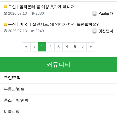
구인
알타몬테 몰 여성 옷가게 메니저
등록일
조회
등록자
2026.07.13
2380
Paul폴라
구직
미국에 살면서도, 왜 영어가 아직 불편할까요?
등록일
조회
등록자
2026.07.13
2249
멋진팬더
(current)
(next)
(last)
1
2
3
4
5
커뮤니티
구인/구직
부동산/렌트
홈스테이/민박
벼룩시장