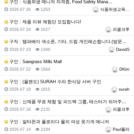
구인
식품위생 매니저 자격증, Food Safety Mana…
등록일
조회
등록자
2026.07.26
1253
식품위생교육…
구인
제품 리뷰 체험단 모집합니다!
등록일
조회
등록자
2026.07.24
1527
피클크루
구직
탬파베이 색소폰, 기타, 드럼 개인레슨합니다.(방문레슨…
등록일
조회
등록자
2026.07.23
1340
DavidS
구인
Sawgrass Mills Mall
등록일
조회
등록자
2026.07.22
1564
DKim
구인
(올랜도) SURAH 수라 한식당 서버 구인
등록일
조회
등록자
2026.07.18
1815
surah
구인
신제품 무료 체험 및 피드백 그룹, 테스터가 되어주세요…
등록일
조회
등록자
2026.07.16
2131
피클크루
구인
알타몬과 플로리다 몰의 여성 옷가게 메니저
등록일
조회
등록자
2026.07.14
2194
Paul폴라