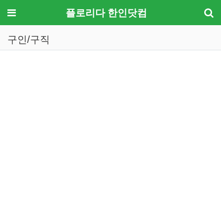
메뉴
플로리다 한인닷컴
구인/구직
기