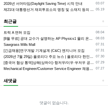
등록일
03.07
2026년 서머타임(Daylight Saving Time) 시작 안내
등록일
05.19
제21대 대통령선거 재외투표소의 명칭 및 소재지 등의 공고/올랜도 제외 투표소
최근글
등록일
08.04
트럭 A 면허 모집
등록일
08.03
[8월 무료] 공대 교수가 설명하는 AP Physics1 물리 온라인 강의
등록일
07.31
Sawgrass Mills Mall
등록일
07.31
[긴급채용]연구개발 기계설계 (C&C) 엔지니어 모집
등록일
07.30
(2026년 7월 29일) 플로리다 주요 뉴스 | 플로리다 한인 닷컴
등록일
07.29
[중국어 협상 통역]상해(상하이)·항저우/이우·쑤저우 공급·제조 업체,공장 미팅 & 전시회 한중 원어민 프리랜서 비즈니스 통역사
등록일
07.27
Mechanical Engineer/Customer Service Engineer 채용중입니다.
새댓글
댓글이 없습니다.