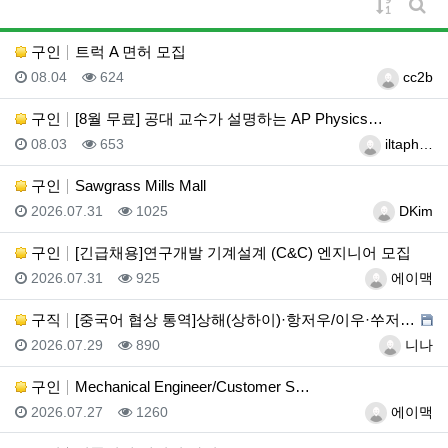
게시물 
게시
구인
트럭 A 면허 모집
등록일
조회
등록자
08.04
624
cc2b
구인
[8월 무료] 공대 교수가 설명하는 AP Physics…
등록일
조회
등록자
08.03
653
iltaph…
구인
Sawgrass Mills Mall
등록일
조회
등록자
2026.07.31
1025
DKim
구인
[긴급채용]연구개발 기계설계 (C&C) 엔지니어 모집
등록일
조회
등록자
2026.07.31
925
에이맥
구직
[중국어 협상 통역]상해(상하이)·항저우/이우·쑤저우 …
등록일
조회
등록자
2026.07.29
890
니나
구인
Mechanical Engineer/Customer S…
등록일
조회
등록자
2026.07.27
1260
에이맥