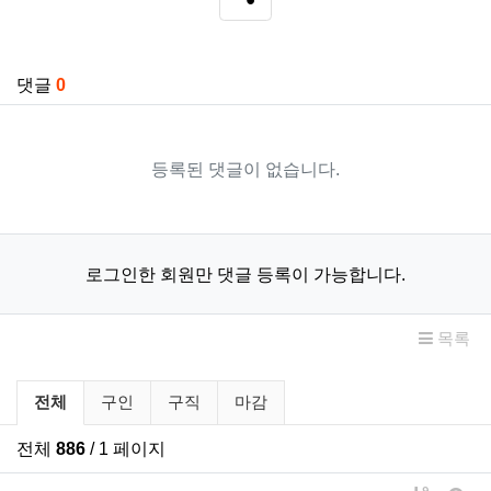
SNS 공유
관련자료
댓글
0
등록된 댓글이 없습니다.
로그인한 회원만 댓글 등록이 가능합니다.
목록
구인/구직 분류 목록
전체
구인
구직
마감
전체
886
/ 1 페이지