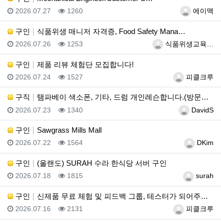
등록일
조회
등록자
2026.07.27
1260
에이맥
구인
식품위생 매니저 자격증, Food Safety Mana…
등록일
조회
등록자
2026.07.26
1253
식품위생교육…
구인
제품 리뷰 체험단 모집합니다!
등록일
조회
등록자
2026.07.24
1527
피클크루
구직
탬파베이 색소폰, 기타, 드럼 개인레슨합니다.(방문레슨…
등록일
조회
등록자
2026.07.23
1340
DavidS
구인
Sawgrass Mills Mall
등록일
조회
등록자
2026.07.22
1564
DKim
구인
(올랜도) SURAH 수라 한식당 서버 구인
등록일
조회
등록자
2026.07.18
1815
surah
구인
신제품 무료 체험 및 피드백 그룹, 테스터가 되어주세요…
등록일
조회
등록자
2026.07.16
2131
피클크루