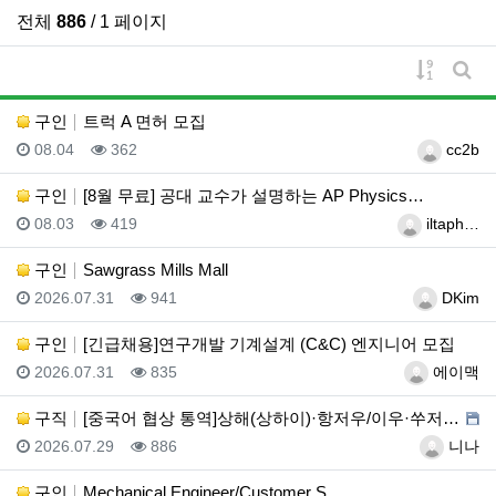
전체
886
/ 1 페이지
게시물 
게시
구인
트럭 A 면허 모집
등록일
조회
등록자
08.04
362
cc2b
구인
[8월 무료] 공대 교수가 설명하는 AP Physics…
등록일
조회
등록자
08.03
419
iltaph…
구인
Sawgrass Mills Mall
등록일
조회
등록자
2026.07.31
941
DKim
구인
[긴급채용]연구개발 기계설계 (C&C) 엔지니어 모집
등록일
조회
등록자
2026.07.31
835
에이맥
구직
[중국어 협상 통역]상해(상하이)·항저우/이우·쑤저우 …
등록일
조회
등록자
2026.07.29
886
니나
구인
Mechanical Engineer/Customer S…