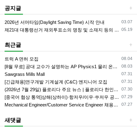
공지글
등록일
03.07
2026년 서머타임(Daylight Saving Time) 시작 안내
등록일
05.19
제21대 대통령선거 재외투표소의 명칭 및 소재지 등의 공고/올랜도 제외 투표소
최근글
등록일
08.04
트럭 A 면허 모집
등록일
08.03
[8월 무료] 공대 교수가 설명하는 AP Physics1 물리 온라인 강의
등록일
07.31
Sawgrass Mills Mall
등록일
07.31
[긴급채용]연구개발 기계설계 (C&C) 엔지니어 모집
등록일
07.30
(2026년 7월 29일) 플로리다 주요 뉴스 | 플로리다 한인 닷컴
등록일
07.29
[중국어 협상 통역]상해(상하이)·항저우/이우·쑤저우 공급·제조 업체,공장 미팅 & 전시회 한중 원어민 프리랜서 비즈니스 통역사
등록일
07.27
Mechanical Engineer/Customer Service Engineer 채용중입니다.
새댓글