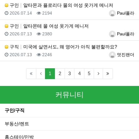
구인
알타몬과 플로리다 몰의 여성 옷가게 메니저
등록일
조회
등록자
2026.07.14
2194
Paul폴라
구인
알타몬테 몰 여성 옷가게 메니저
등록일
조회
등록자
2026.07.13
2380
Paul폴라
구직
미국에 살면서도, 왜 영어가 아직 불편할까요?
등록일
조회
등록자
2026.07.13
2246
멋진팬더
(current)
(next)
(last)
1
2
3
4
5
커뮤니티
구인/구직
부동산/렌트
홈스테이/민박