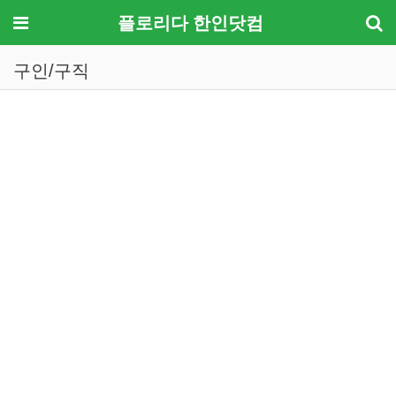
메뉴
플로리다 한인닷컴
구인/구직
기