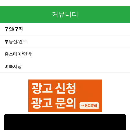
커뮤니티
구인/구직
부동산/렌트
홈스테이/민박
벼룩시장