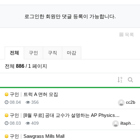
로그인한 회원만 댓글 등록이 가능합니다.
목록
구인/구직 분류 목록
전체
구인
구직
마감
전체
886
/ 1 페이지
게시물 
게시
구인
트럭 A 면허 모집
등록일
조회
등록자
08.04
356
cc2b
구인
[8월 무료] 공대 교수가 설명하는 AP Physics…
등록일
조회
등록자
08.03
409
iltaph…
구인
Sawgrass Mills Mall