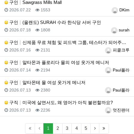
구인
Sawgrass Mills Mall
등록일
조회
등록자
2026.07.22
1553
DKim
구인
(올랜도) SURAH 수라 한식당 서버 구인
등록일
조회
등록자
2026.07.18
1808
surah
구인
신제품 무료 체험 및 피드백 그룹, 테스터가 되어주세요…
등록일
조회
등록자
2026.07.16
2131
피클크루
구인
알타몬과 플로리다 몰의 여성 옷가게 메니저
등록일
조회
등록자
2026.07.14
2194
Paul폴라
구인
알타몬테 몰 여성 옷가게 메니저
등록일
조회
등록자
2026.07.13
2380
Paul폴라
구직
미국에 살면서도, 왜 영어가 아직 불편할까요?
등록일
조회
등록자
2026.07.13
2236
멋진팬더
(current)
(next)
(last)
1
2
3
4
5