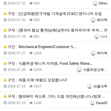
등록일
조회
등록자
2026.07.31
925
DKim
구인
[긴급채용]연구개발 기계설계 (C&C) 엔지니어 모집
등록일
조회
등록자
2026.07.31
825
에이맥
구직
[중국어 협상 통역]상해(상하이)·항저우/이우·쑤저우 …
등록일
조회
등록자
2026.07.29
881
니나
구인
Mechanical Engineer/Customer S…
등록일
조회
등록자
2026.07.27
1254
에이맥
구인
식품위생 매니저 자격증, Food Safety Mana…
등록일
조회
등록자
2026.07.26
1234
식품위생교육…
구인
제품 리뷰 체험단 모집합니다!
등록일
조회
등록자
2026.07.24
1527
피클크루
구직
탬파베이 색소폰, 기타, 드럼 개인레슨합니다.(방문레슨…
등록일
조회
등록자
2026.07.23
1336
DavidS