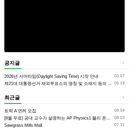
공지글
등록일
03.07
2026년 서머타임(Daylight Saving Time) 시작 안내
등록일
05.19
제21대 대통령선거 재외투표소의 명칭 및 소재지 등의 공고/올랜도 제외 투표소
최근글
등록일
08.04
트럭 A 면허 모집
등록일
08.03
[8월 무료] 공대 교수가 설명하는 AP Physics1 물리 온라인 강의
등록일
07.31
Sawgrass Mills Mall