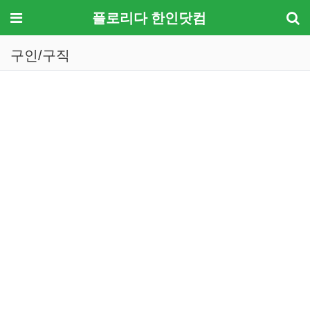
메뉴
플로리다 한인닷컴
구인/구직
기