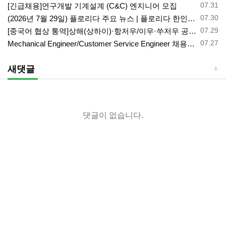
등록일
07.31
[긴급채용]연구개발 기계설계 (C&C) 엔지니어 모집
등록일
07.30
(2026년 7월 29일) 플로리다 주요 뉴스 | 플로리다 한인 닷컴
등록일
07.29
[중국어 협상 통역]상해(상하이)·항저우/이우·쑤저우 공급·제조 업체,공장 미팅 & 전시회 한중 원어민 프리랜서 비즈니스 통역사
등록일
07.27
Mechanical Engineer/Customer Service Engineer 채용중입니다.
새댓글
댓글이 없습니다.