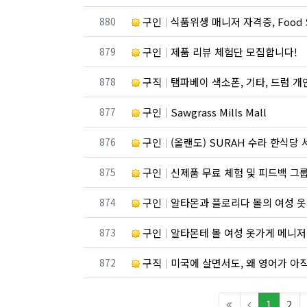
번호
880
구인
식품위생 매니저 자격증, Food Safe
번호
879
구인
제품 리뷰 체험단 모집합니다!
번호
878
구직
탬파베이 색소폰, 기타, 드럼 
번호
877
구인
Sawgrass Mills Mall
번호
876
구인
(올랜도) SURAH 수라 한식당 
번호
875
구인
신제품 무료 체험 및 피드백 그룹
번호
874
구인
알타몬과 플로리다 몰의 여성 
번호
873
구인
알타몬테 몰 여성 옷가게 메니저
번호
872
구직
미국에 살면서도, 왜 영어가 아
(curren
1
2