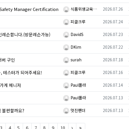
등록자
등록일
ty Manager Certification
식품위생교육…
2026.07.26
등록자
등록일
피클크루
2026.07.24
등록자
등록일
개인레슨합니다.(방문레슨가능)
DavidS
2026.07.23
등록자
등록일
DKim
2026.07.22
등록자
등록일
서버 구인
surah
2026.07.18
등록자
등록일
, 테스터가 되어주세요!
피클크루
2026.07.16
등록자
등록일
옷가게 메니저
Paul폴라
2026.07.14
등록자
등록일
Paul폴라
2026.07.13
등록자
등록일
직 불편할까요?
멋진팬더
2026.07.13
t)
(next)
(last)
3
4
5
6
7
8
9
10