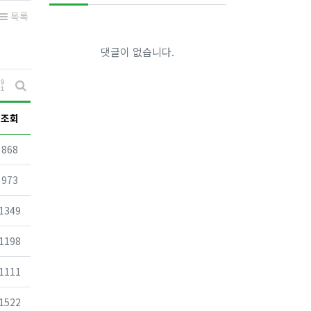
목록
댓글이 없습니다.
게시물 정렬
게시판 검색
조회
조회
868
조회
973
조회
1349
조회
1198
조회
1111
조회
1522