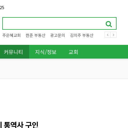
25
주은혜교회
한준 부동산
광고문의
김의주 부동산
커뮤니티
지식/정보
교회
지 통역사 구인