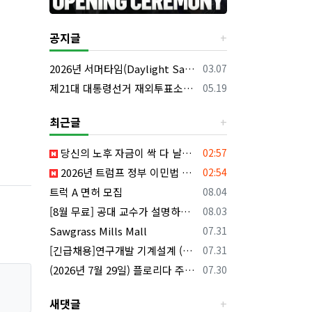
공지글
등록일
2026년 서머타임(Daylight Saving Time) 시작 안내
03.07
등록일
제21대 대통령선거 재외투표소의 명칭 및 소재지 등의 공고/올랜도 제외 투표소
05.19
최근글
등록일
당신의 노후 자금이 싹 다 날아갈 수도 있습니다, 롱텀케어 준비 하기
02:57
등록일
2026년 트럼프 정부 이민법 전면 시행 꼭 알아야 할 4가지!!
02:54
등록일
트럭 A 면허 모집
08.04
등록일
[8월 무료] 공대 교수가 설명하는 AP Physics1 물리 온라인 강의
08.03
등록일
Sawgrass Mills Mall
07.31
등록일
[긴급채용]연구개발 기계설계 (C&C) 엔지니어 모집
07.31
등록일
(2026년 7월 29일) 플로리다 주요 뉴스 | 플로리다 한인 닷컴
07.30
새댓글