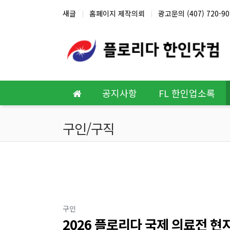
상단 네비
새글
홈페이지 제작의뢰
광고문의 (407) 720-90
메인 메뉴
공지사항
FL 한인업소록
구인/구직
분류
구인
2026 플로리다 국제 의료전 현