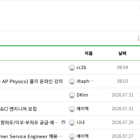
이름
날짜
등록자
등록일
cc2b
08.04
등록자
등록일
AP Physics1 물리 온라인 강의
iltaph…
08.03
등록자
등록일
DKim
2026.07.31
등록자
등록일
&C) 엔지니어 모집
에이맥
2026.07.31
등록자
등록일
·제조 업체,공장 미팅 & 전시회 한중 원어민 프리…
니나
2026.07.29
등록자
등록일
r Service Engineer 채용중입니다.
에이맥
2026.07.27