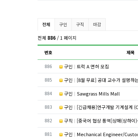
구인/구직 분류 목록
전체
구인
구직
마감
전체
886
/ 1 페이지
번호
제목
번호
886
구인
트럭 A 면허 모집
번호
885
구인
[8월 무료] 공대 교수가 설명하는 
번호
884
구인
Sawgrass Mills Mall
번호
883
구인
[긴급채용]연구개발 기계설계 (C
번호
882
구직
[중국어 협상 통역]상해(상하이)·항저우/이우·쑤저우 공급
번호
881
구인
Mechanical Engineer/Custome