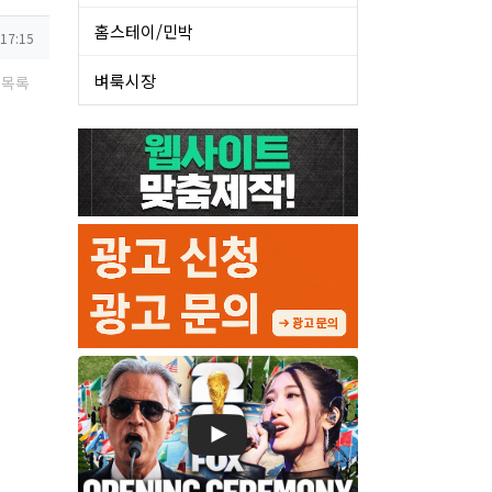
홈스테이/민박
 17:15
벼룩시장
목록