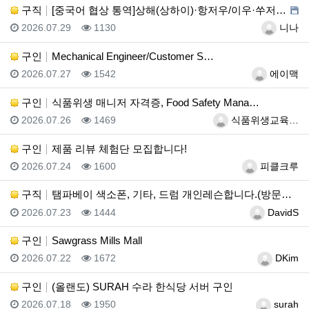
구직
[중국어 협상 통역]상해(상하이)·항저우/이우·쑤저우 …
등록일
조회
등록자
2026.07.29
1130
니나
구인
Mechanical Engineer/Customer S…
등록일
조회
등록자
2026.07.27
1542
에이맥
구인
식품위생 매니저 자격증, Food Safety Mana…
등록일
조회
등록자
2026.07.26
1469
식품위생교육…
구인
제품 리뷰 체험단 모집합니다!
등록일
조회
등록자
2026.07.24
1600
피클크루
구직
탬파베이 색소폰, 기타, 드럼 개인레슨합니다.(방문레슨…
등록일
조회
등록자
2026.07.23
1444
DavidS
구인
Sawgrass Mills Mall
등록일
조회
등록자
2026.07.22
1672
DKim
구인
(올랜도) SURAH 수라 한식당 서버 구인
등록일
조회
등록자
2026.07.18
1950
surah