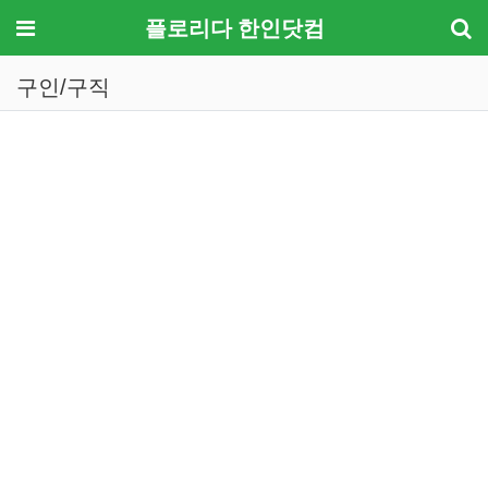
메뉴
플로리다 한인닷컴
구인/구직
기