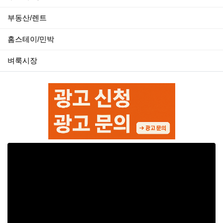
부동산/렌트
홈스테이/민박
벼룩시장