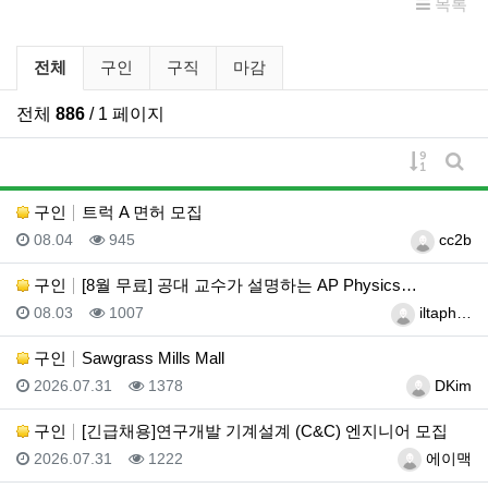
목록
구인/구직 분류 목록
전체
구인
구직
마감
전체
886
/ 1 페이지
게시물 
게시
구인
트럭 A 면허 모집
등록일
조회
등록자
08.04
945
cc2b
구인
[8월 무료] 공대 교수가 설명하는 AP Physics…
등록일
조회
등록자
08.03
1007
iltaph…
구인
Sawgrass Mills Mall
등록일
조회
등록자
2026.07.31
1378
DKim
구인
[긴급채용]연구개발 기계설계 (C&C) 엔지니어 모집
등록일
조회
등록자
2026.07.31
1222
에이맥