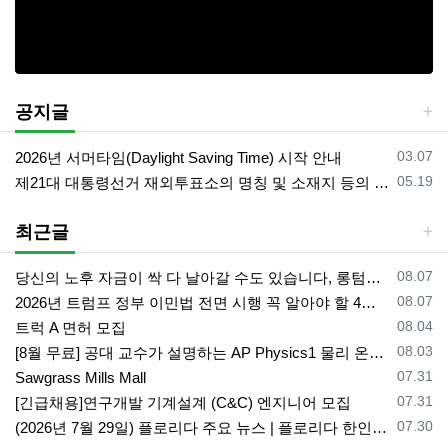
공지글
등록일
03.07
2026년 서머타임(Daylight Saving Time) 시작 안내
등록일
05.19
제21대 대통령선거 재외투표소의 명칭 및 소재지 등의 공고/올랜도 제외 투표소
최근글
등록일
08.07
당신의 노후 자금이 싹 다 날아갈 수도 있습니다, 롱텀케어 준비 하기
등록일
08.07
2026년 트럼프 정부 이민법 전면 시행 꼭 알아야 할 4가지!!
등록일
08.04
트럭 A 면허 모집
등록일
08.03
[8월 무료] 공대 교수가 설명하는 AP Physics1 물리 온라인 강의
등록일
07.31
Sawgrass Mills Mall
등록일
07.31
[긴급채용]연구개발 기계설계 (C&C) 엔지니어 모집
등록일
07.30
(2026년 7월 29일) 플로리다 주요 뉴스 | 플로리다 한인 닷컴