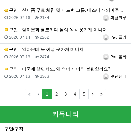
구인
신제품 무료 체험 및 피드백 그룹, 테스터가 되어주세요…
등록일
조회
등록자
2026.07.16
2184
피클크루
구인
알타몬과 플로리다 몰의 여성 옷가게 메니저
등록일
조회
등록자
2026.07.14
2262
Paul폴라
구인
알타몬테 몰 여성 옷가게 메니저
등록일
조회
등록자
2026.07.13
2474
Paul폴라
구직
미국에 살면서도, 왜 영어가 아직 불편할까요?
등록일
조회
등록자
2026.07.13
2363
멋진팬더
(current)
(next)
(last)
1
2
3
4
5
커뮤니티
구인/구직