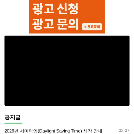
공지글
등록일
03.07
2026년 서머타임(Daylight Saving Time) 시작 안내