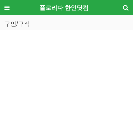
메뉴
플로리다 한인닷컴
구인/구직
기