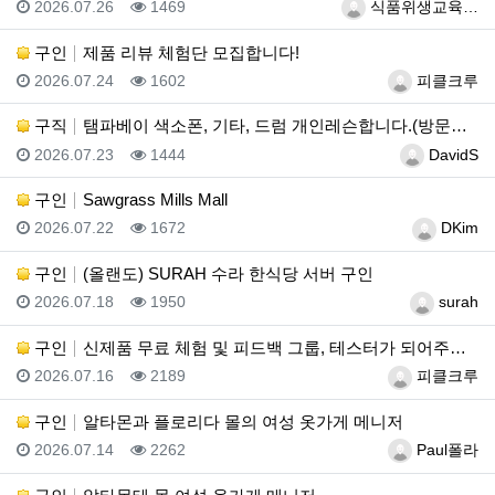
등록일
조회
등록자
2026.07.26
1469
식품위생교육…
구인
제품 리뷰 체험단 모집합니다!
등록일
조회
등록자
2026.07.24
1602
피클크루
구직
탬파베이 색소폰, 기타, 드럼 개인레슨합니다.(방문레슨…
등록일
조회
등록자
2026.07.23
1444
DavidS
구인
Sawgrass Mills Mall
등록일
조회
등록자
2026.07.22
1672
DKim
구인
(올랜도) SURAH 수라 한식당 서버 구인
등록일
조회
등록자
2026.07.18
1950
surah
구인
신제품 무료 체험 및 피드백 그룹, 테스터가 되어주세요…
등록일
조회
등록자
2026.07.16
2189
피클크루
구인
알타몬과 플로리다 몰의 여성 옷가게 메니저
등록일
조회
등록자
2026.07.14
2262
Paul폴라