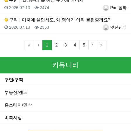
구인
알타몬테 몰 여성 옷가게 메니저
등록일
조회
등록자
2026.07.13
2474
Paul폴라
구직
미국에 살면서도, 왜 영어가 아직 불편할까요?
등록일
조회
등록자
2026.07.13
2363
멋진팬더
(current)
(next)
(last)
1
2
3
4
5
커뮤니티
구인/구직
부동산/렌트
홈스테이/민박
벼룩시장