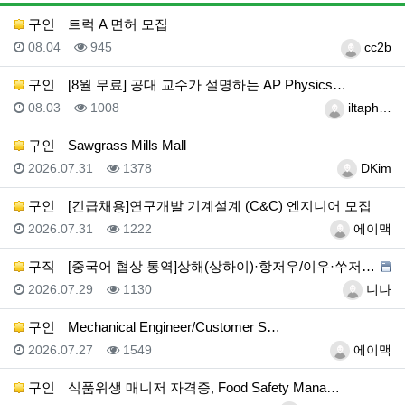
게시
구인
트럭 A 면허 모집
등록일
조회
등록자
08.04
945
cc2b
구인
[8월 무료] 공대 교수가 설명하는 AP Physics…
등록일
조회
등록자
08.03
1008
iltaph…
구인
Sawgrass Mills Mall
등록일
조회
등록자
2026.07.31
1378
DKim
구인
[긴급채용]연구개발 기계설계 (C&C) 엔지니어 모집
등록일
조회
등록자
2026.07.31
1222
에이맥
구직
[중국어 협상 통역]상해(상하이)·항저우/이우·쑤저우 …
등록일
조회
등록자
2026.07.29
1130
니나
구인
Mechanical Engineer/Customer S…
등록일
조회
등록자
2026.07.27
1549
에이맥
구인
식품위생 매니저 자격증, Food Safety Mana…