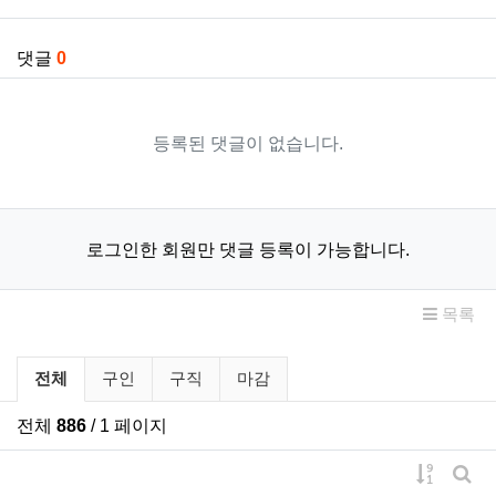
댓글
0
등록된 댓글이 없습니다.
로그인한 회원만 댓글 등록이 가능합니다.
목록
구인/구직 분류 목록
전체
구인
구직
마감
전체
886
/ 1 페이지
게시물 