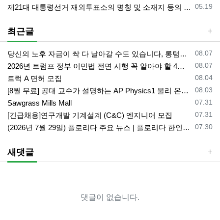
등록일
05.19
제21대 대통령선거 재외투표소의 명칭 및 소재지 등의 공고/올랜도 제외 투표소
최근글
등록일
08.07
당신의 노후 자금이 싹 다 날아갈 수도 있습니다, 롱텀케어 준비 하기
등록일
08.07
2026년 트럼프 정부 이민법 전면 시행 꼭 알아야 할 4가지!!
등록일
08.04
트럭 A 면허 모집
등록일
08.03
[8월 무료] 공대 교수가 설명하는 AP Physics1 물리 온라인 강의
등록일
07.31
Sawgrass Mills Mall
등록일
07.31
[긴급채용]연구개발 기계설계 (C&C) 엔지니어 모집
등록일
07.30
(2026년 7월 29일) 플로리다 주요 뉴스 | 플로리다 한인 닷컴
새댓글
댓글이 없습니다.