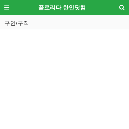
메뉴
플로리다 한인닷컴
구인/구직
기