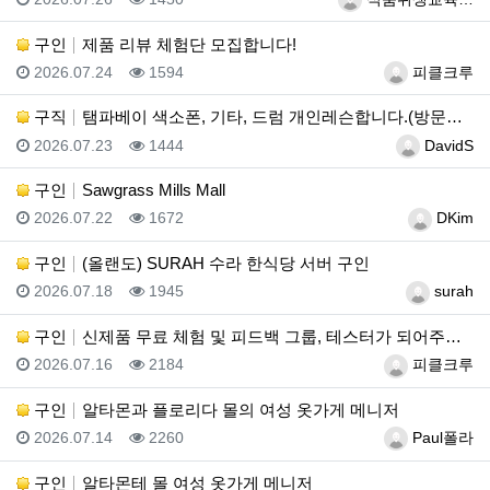
구인
제품 리뷰 체험단 모집합니다!
등록일
조회
등록자
2026.07.24
1594
피클크루
구직
탬파베이 색소폰, 기타, 드럼 개인레슨합니다.(방문레슨…
등록일
조회
등록자
2026.07.23
1444
DavidS
구인
Sawgrass Mills Mall
등록일
조회
등록자
2026.07.22
1672
DKim
구인
(올랜도) SURAH 수라 한식당 서버 구인
등록일
조회
등록자
2026.07.18
1945
surah
구인
신제품 무료 체험 및 피드백 그룹, 테스터가 되어주세요…
등록일
조회
등록자
2026.07.16
2184
피클크루
구인
알타몬과 플로리다 몰의 여성 옷가게 메니저
등록일
조회
등록자
2026.07.14
2260
Paul폴라
구인
알타몬테 몰 여성 옷가게 메니저