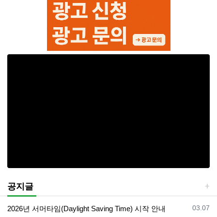
공지글
등록일
03.07
2026년 서머타임(Daylight Saving Time) 시작 안내