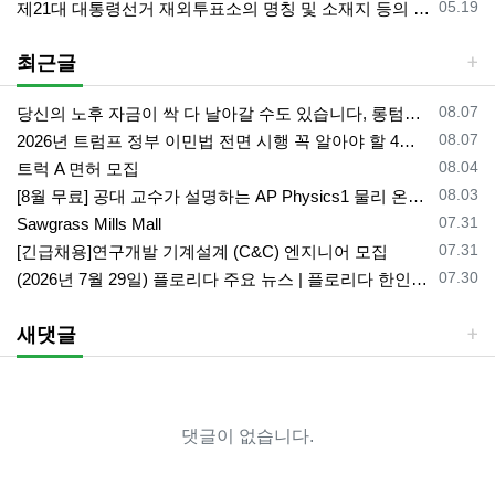
등록일
05.19
제21대 대통령선거 재외투표소의 명칭 및 소재지 등의 공고/올랜도 제외 투표소
최근글
등록일
08.07
당신의 노후 자금이 싹 다 날아갈 수도 있습니다, 롱텀케어 준비 하기
등록일
08.07
2026년 트럼프 정부 이민법 전면 시행 꼭 알아야 할 4가지!!
등록일
08.04
트럭 A 면허 모집
등록일
08.03
[8월 무료] 공대 교수가 설명하는 AP Physics1 물리 온라인 강의
등록일
07.31
Sawgrass Mills Mall
등록일
07.31
[긴급채용]연구개발 기계설계 (C&C) 엔지니어 모집
등록일
07.30
(2026년 7월 29일) 플로리다 주요 뉴스 | 플로리다 한인 닷컴
새댓글
댓글이 없습니다.