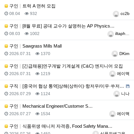
구인
트럭 A 면허 모집
등록일
조회
등록자
08.04
932
cc2b
구인
[8월 무료] 공대 교수가 설명하는 AP Physics…
등록일
조회
등록자
08.03
1002
iltaph…
구인
Sawgrass Mills Mall
등록일
조회
등록자
2026.07.31
1370
DKim
구인
[긴급채용]연구개발 기계설계 (C&C) 엔지니어 모집
등록일
조회
등록자
2026.07.31
1219
에이맥
구직
[중국어 협상 통역]상해(상하이)·항저우/이우·쑤저우 …
등록일
조회
등록자
2026.07.29
1124
니나
구인
Mechanical Engineer/Customer S…
등록일
조회
등록자
2026.07.27
1534
에이맥
구인
식품위생 매니저 자격증, Food Safety Mana…
등록일
조회
등록자
2026.07.26
1450
식품위생교육…