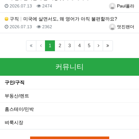
등록일
조회
등록자
2026.07.13
2474
Paul폴라
구직
미국에 살면서도, 왜 영어가 아직 불편할까요?
등록일
조회
등록자
2026.07.13
2362
멋진팬더
(current)
(next)
(last)
1
2
3
4
5
커뮤니티
구인/구직
부동산/렌트
홈스테이/민박
벼룩시장