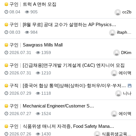
구인
트럭 A 면허 모집
등록일
조회
등록자
08.04
905
cc2b
구인
[8월 무료] 공대 교수가 설명하는 AP Physics…
등록일
조회
등록자
08.03
984
iltaph…
구인
Sawgrass Mills Mall
등록일
조회
등록자
2026.07.31
1359
DKim
구인
[긴급채용]연구개발 기계설계 (C&C) 엔지니어 모집
등록일
조회
등록자
2026.07.31
1210
에이맥
구직
[중국어 협상 통역]상해(상하이)·항저우/이우·쑤저우 …
등록일
조회
등록자
2026.07.29
1118
니나
구인
Mechanical Engineer/Customer S…
등록일
조회
등록자
2026.07.27
1524
에이맥
구인
식품위생 매니저 자격증, Food Safety Mana…
등록일
조회
등록자
2026.07.26
1430
식품위생교육…