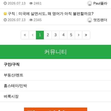
등록일
조회
등록자
2026.07.13
2461
Paul폴라
구직
미국에 살면서도, 왜 영어가 아직 불편할까요?
등록일
조회
등록자
2026.07.13
2345
멋진팬더
(current)
(next)
(last)
1
2
3
4
5
커뮤니티
구인/구직
부동산/렌트
홈스테이/민박
벼룩시장