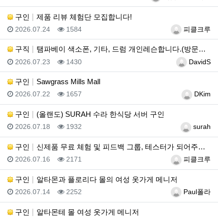
구인
제품 리뷰 체험단 모집합니다!
등록일
조회
등록자
2026.07.24
1584
피클크루
구직
탬파베이 색소폰, 기타, 드럼 개인레슨합니다.(방문레슨…
등록일
조회
등록자
2026.07.23
1430
DavidS
구인
Sawgrass Mills Mall
등록일
조회
등록자
2026.07.22
1657
DKim
구인
(올랜도) SURAH 수라 한식당 서버 구인
등록일
조회
등록자
2026.07.18
1932
surah
구인
신제품 무료 체험 및 피드백 그룹, 테스터가 되어주세요…
등록일
조회
등록자
2026.07.16
2171
피클크루
구인
알타몬과 플로리다 몰의 여성 옷가게 메니저
등록일
조회
등록자
2026.07.14
2252
Paul폴라
구인
알타몬테 몰 여성 옷가게 메니저