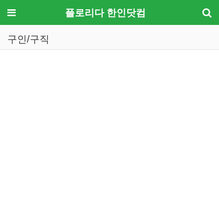
메뉴
플로리다 한인닷컴
구인/구직
기