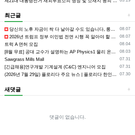
제21대 대통령선거 재외투표소의 명칭 및 소재지 등의 공고/올랜도 제외 투표소
최근글
등록일
08.07
당신의 노후 자금이 싹 다 날아갈 수도 있습니다, 롱텀케어 준비 하기
등록일
08.07
2026년 트럼프 정부 이민법 전면 시행 꼭 알아야 할 4가지!!
등록일
08.04
트럭 A 면허 모집
등록일
08.03
[8월 무료] 공대 교수가 설명하는 AP Physics1 물리 온라인 강의
등록일
07.31
Sawgrass Mills Mall
등록일
07.31
[긴급채용]연구개발 기계설계 (C&C) 엔지니어 모집
등록일
07.30
(2026년 7월 29일) 플로리다 주요 뉴스 | 플로리다 한인 닷컴
새댓글
댓글이 없습니다.