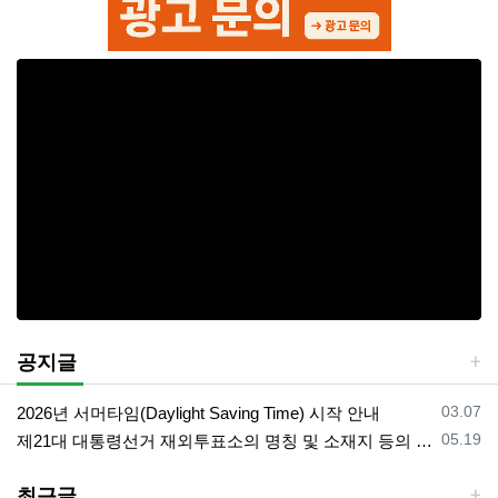
공지글
등록일
03.07
2026년 서머타임(Daylight Saving Time) 시작 안내
등록일
05.19
제21대 대통령선거 재외투표소의 명칭 및 소재지 등의 공고/올랜도 제외 투표소
최근글