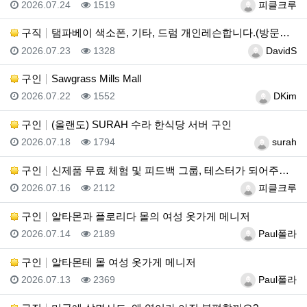
등록일
조회
등록자
2026.07.24
1519
피클크루
구직
탬파베이 색소폰, 기타, 드럼 개인레슨합니다.(방문레슨…
등록일
조회
등록자
2026.07.23
1328
DavidS
구인
Sawgrass Mills Mall
등록일
조회
등록자
2026.07.22
1552
DKim
구인
(올랜도) SURAH 수라 한식당 서버 구인
등록일
조회
등록자
2026.07.18
1794
surah
구인
신제품 무료 체험 및 피드백 그룹, 테스터가 되어주세요…
등록일
조회
등록자
2026.07.16
2112
피클크루
구인
알타몬과 플로리다 몰의 여성 옷가게 메니저
등록일
조회
등록자
2026.07.14
2189
Paul폴라
구인
알타몬테 몰 여성 옷가게 메니저
등록일
조회
등록자
2026.07.13
2369
Paul폴라