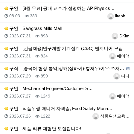
구인
[8월 무료] 공대 교수가 설명하는 AP Physics…
등록일
조회
등록자
08.03
383
iltaph…
구인
Sawgrass Mills Mall
등록일
조회
등록자
2026.07.31
898
DKim
구인
[긴급채용]연구개발 기계설계 (C&C) 엔지니어 모집
등록일
조회
등록자
2026.07.31
824
에이맥
구직
[중국어 협상 통역]상해(상하이)·항저우/이우·쑤저우 …
등록일
조회
등록자
2026.07.29
859
니나
구인
Mechanical Engineer/Customer S…
등록일
조회
등록자
2026.07.27
1249
에이맥
구인
식품위생 매니저 자격증, Food Safety Mana…
등록일
조회
등록자
2026.07.26
1222
식품위생교육…
구인
제품 리뷰 체험단 모집합니다!