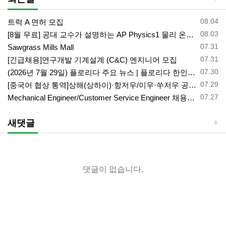
등록일
08.04
트럭 A 면허 모집
등록일
08.03
[8월 무료] 공대 교수가 설명하는 AP Physics1 물리 온라인 강의
등록일
07.31
Sawgrass Mills Mall
등록일
07.31
[긴급채용]연구개발 기계설계 (C&C) 엔지니어 모집
등록일
07.30
(2026년 7월 29일) 플로리다 주요 뉴스 | 플로리다 한인 닷컴
등록일
07.29
[중국어 협상 통역]상해(상하이)·항저우/이우·쑤저우 공급·제조 업체,공장 미팅 & 전시회 한중 원어민 프리랜서 비즈니스 통역사
등록일
07.27
Mechanical Engineer/Customer Service Engineer 채용중입니다.
새댓글
댓글이 없습니다.