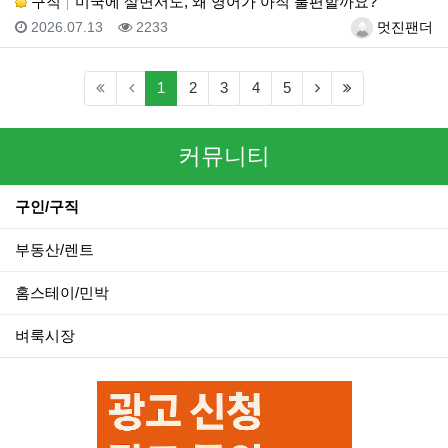
구직
미국에 살면서도, 왜 영어가 아직 불편할까요?
등록일
조회
등록자
2026.07.13
2233
멋진팬더
(current)
(next)
(last)
1
2
3
4
5
커뮤니티
구인/구직
부동산/렌트
홈스테이/민박
벼룩시장