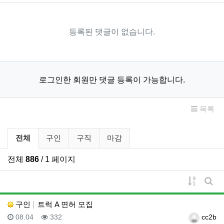
등록된 댓글이 없습니다.
로그인한 회원만 댓글 등록이 가능합니다.
목록
구인/구직 분류 목록
전체
구인
구직
마감
전체
886
/ 1 페이지
게시물 
게시
구인
트럭 A 면허 모집
등록일
조회
등록자
08.04
332
cc2b