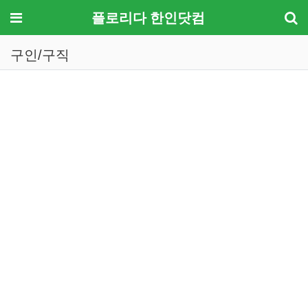
메뉴
플로리다 한인닷컴
구인/구직
기