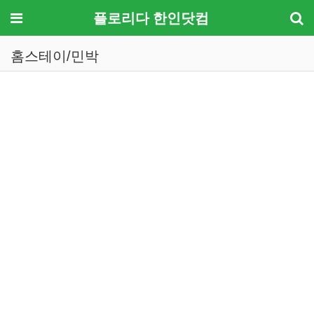
메뉴
플로리다 한인닷컴
홈스테이/민박
기