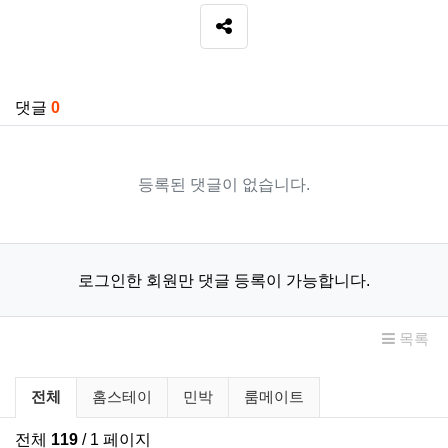
SNS 공유
관련자료
댓글
0
등록된 댓글이 없습니다.
로그인한 회원만 댓글 등록이 가능합니다.
목록
홈스테이/민박 분류 목록
전체
홈스테이
민박
룸메이트
전체
119
/ 1 페이지