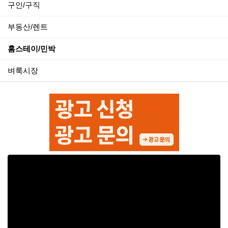
구인/구직
부동산/렌트
홈스테이/민박
벼룩시장