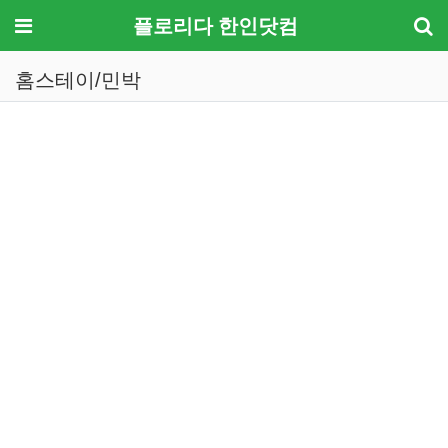
메뉴
플로리다 한인닷컴
홈스테이/민박
기