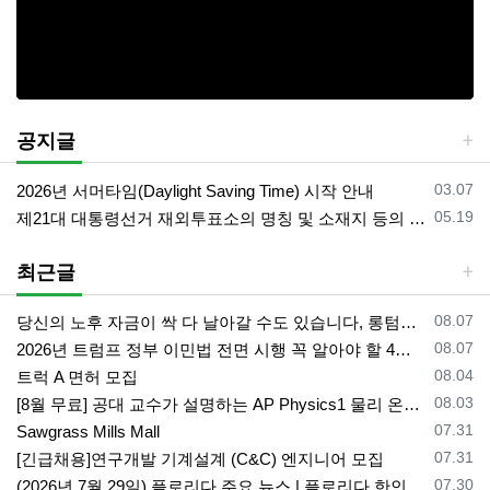
공지글
등록일
03.07
2026년 서머타임(Daylight Saving Time) 시작 안내
등록일
05.19
제21대 대통령선거 재외투표소의 명칭 및 소재지 등의 공고/올랜도 제외 투표소
최근글
등록일
08.07
당신의 노후 자금이 싹 다 날아갈 수도 있습니다, 롱텀케어 준비 하기
등록일
08.07
2026년 트럼프 정부 이민법 전면 시행 꼭 알아야 할 4가지!!
등록일
08.04
트럭 A 면허 모집
등록일
08.03
[8월 무료] 공대 교수가 설명하는 AP Physics1 물리 온라인 강의
등록일
07.31
Sawgrass Mills Mall
등록일
07.31
[긴급채용]연구개발 기계설계 (C&C) 엔지니어 모집
등록일
07.30
(2026년 7월 29일) 플로리다 주요 뉴스 | 플로리다 한인 닷컴