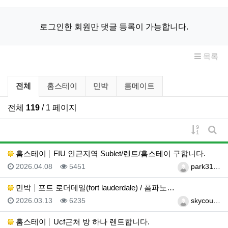
로그인한 회원만 댓글 등록이 가능합니다.
목록
홈스테이/민박 분류 목록
전체
홈스테이
민박
룸메이트
전체
119
/ 1 페이지
게시물 
게시
홈스테이
FIU 인근지역 Sublet/렌트/홈스테이 구합니다.
등록일
조회
등록자
2026.04.08
5451
park31…
민박
포트 로더데일(fort lauderdale) / 폼파노…
등록일
조회
등록자
2026.03.13
6235
skycou…
홈스테이
Ucf근처 방 하나 렌트합니다.