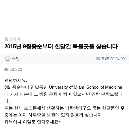
분류
홈스테이
2015년 9월중순부터 한달간 묵을곳을 찾습니다
작성자 정보
작성
작성일
스틴
2015.05.20 04:09
컨텐츠 정보
조회
50,310
본문
안녕하세요,
9월 중순부터 한달동안 University of Miami School of Medicine
에 가게 되는데 그 병원 근처에 방이 있으시면 연락 부탁드립니
다.
저는 현재 보스톤에서 생활하는 남학생이구요 묵는 한달동안 주
중에는 아마 하루종일 병원에 있지 않을까 싶습니다.
카톡이나 이멜로 연락주세요~