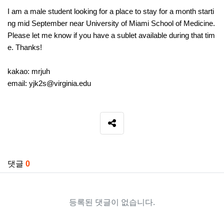
I am a male student looking for a place to stay for a month starti
ng mid September near University of Miami School of Medicine.
Please let me know if you have a sublet available during that tim
e. Thanks!
kakao: mrjuh
email:
yjk2s@virginia.edu
SNS 공유
관련자료
댓글
0
등록된 댓글이 없습니다.