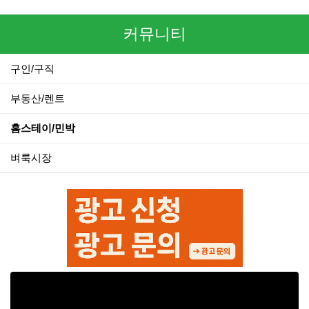
커뮤니티
구인/구직
부동산/렌트
홈스테이/민박
벼룩시장