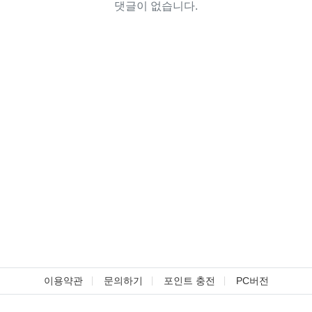
댓글이 없습니다.
이용약관
문의하기
포인트 충전
PC버전