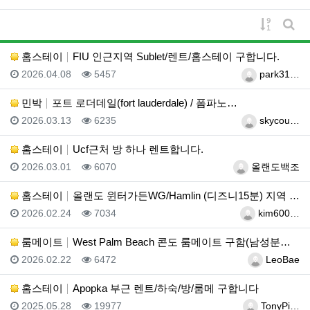
게시물 
게시
홈스테이
FIU 인근지역 Sublet/렌트/홈스테이 구합니다.
등록일
조회
등록자
2026.04.08
5457
park31…
민박
포트 로더데일(fort lauderdale) / 폼파노…
등록일
조회
등록자
2026.03.13
6235
skycou…
홈스테이
Ucf근처 방 하나 렌트합니다.
등록일
조회
등록자
2026.03.01
6070
올랜도백조
홈스테이
올랜도 윈터가든WG/Hamlin (디즈니15분) 지역 …
등록일
조회
등록자
2026.02.24
7034
kim600…
룸메이트
West Palm Beach 콘도 룸메이트 구함(남성분…
등록일
조회
등록자
2026.02.22
6472
LeoBae
홈스테이
Apopka 부근 렌트/하숙/방/룸메 구합니다
등록일
조회
등록자
2025.05.28
19977
TonyPi…