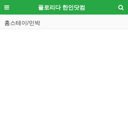
메뉴
플로리다 한인닷컴
홈스테이/민박
기