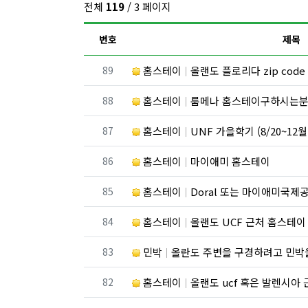
전체
119
/ 3 페이지
번호
제목
번호
89
홈스테이
올랜도 플로리다 zip code 
번호
88
홈스테이
룸메나 홈스테이구하시는
번호
87
홈스테이
UNF 가을학기 (8/20~12월
번호
86
홈스테이
마이애미 홈스테이
번호
85
홈스테이
Doral 또는 마이애미국제
번호
84
홈스테이
올랜도 UCF 근처 홈스테이
번호
83
민박
올란도 주변을 구경하려고 민박
번호
82
홈스테이
올랜도 ucf 혹은 발렌시아 