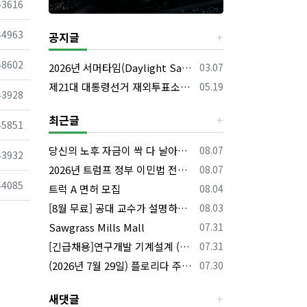
조회
43616
조회
44963
공지글
조회
48602
등록일
2026년 서머타임(Daylight Saving Time) 시작 안내
03.07
등록일
제21대 대통령선거 재외투표소의 명칭 및 소재지 등의 공고/올랜도 제외 투표소
05.19
조회
43928
최근글
조회
45851
등록일
당신의 노후 자금이 싹 다 날아갈 수도 있습니다, 롱텀케어 준비 하기
08.07
조회
43932
등록일
2026년 트럼프 정부 이민법 전면 시행 꼭 알아야 할 4가지!!
08.07
조회
44085
등록일
트럭 A 면허 모집
08.04
등록일
[8월 무료] 공대 교수가 설명하는 AP Physics1 물리 온라인 강의
08.03
등록일
Sawgrass Mills Mall
07.31
등록일
[긴급채용]연구개발 기계설계 (C&C) 엔지니어 모집
07.31
등록일
(2026년 7월 29일) 플로리다 주요 뉴스 | 플로리다 한인 닷컴
07.30
새댓글