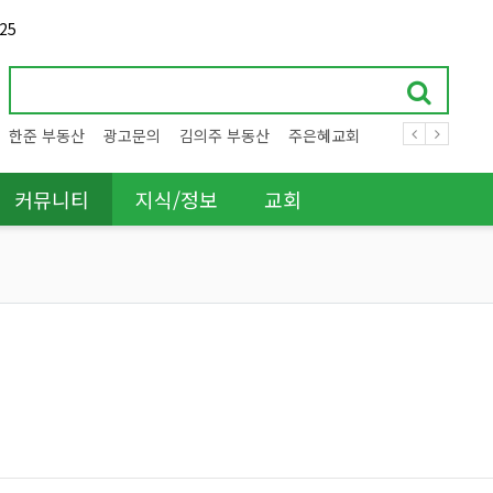
25
한준 부동산
광고문의
김의주 부동산
주은혜교회
커뮤니티
지식/정보
교회