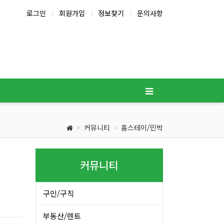
로그인
회원가입
정보찾기
문의사항
커뮤니티
홈스테이/민박
커뮤니티
구인/구직
부동산/렌트