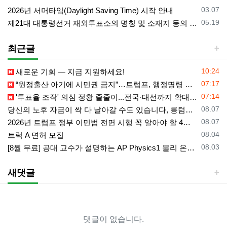
등록일
03.07
2026년 서머타임(Daylight Saving Time) 시작 안내
등록일
05.19
제21대 대통령선거 재외투표소의 명칭 및 소재지 등의 공고/올랜도 제외 투표소
최근글
등록일
10:24
새로운 기회 — 지금 지원하세요!
등록일
07:17
“원정출산 아기에 시민권 금지”…트럼프, 행정명령 서명
등록일
07:14
'투표율 조작' 의심 정황 줄줄이...전국·대선까지 확대되나
등록일
08.07
당신의 노후 자금이 싹 다 날아갈 수도 있습니다, 롱텀케어 준비 하기
등록일
08.07
2026년 트럼프 정부 이민법 전면 시행 꼭 알아야 할 4가지!!
등록일
08.04
트럭 A 면허 모집
등록일
08.03
[8월 무료] 공대 교수가 설명하는 AP Physics1 물리 온라인 강의
새댓글
댓글이 없습니다.