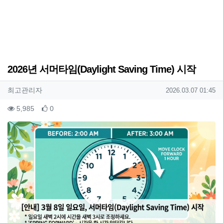
2026년 서머타임(Daylight Saving Time) 시작
작성자 정보
작성
작성일
최고관리자
2026.03.07 01:45
컨텐츠 정보
조회
추천
5,985
0
본문