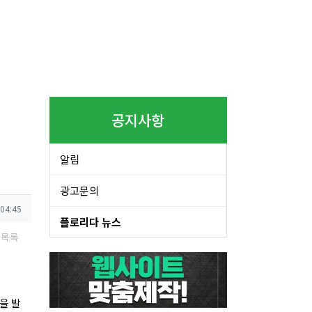
공지사항
알림
광고문의
 04:45
플로리다 뉴스
목록
을 발