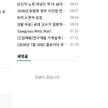
등록일
당신의 노후 자금이 싹 다 날아갈 수도 있습니다, 롱텀케어 준비 하기
08.07
등록일
2026년 트럼프 정부 이민법 전면 시행 꼭 알아야 할 4가지!!
08.07
이 주
등록일
트럭 A 면허 모집
08.04
등록일
[8월 무료] 공대 교수가 설명하는 AP Physics1 물리 온라인 강의
08.03
등록일
Sawgrass Mills Mall
07.31
등록일
[긴급채용]연구개발 기계설계 (C&C) 엔지니어 모집
07.31
등록일
(2026년 7월 29일) 플로리다 주요 뉴스 | 플로리다 한인 닷컴
07.30
새댓글
댓글이 없습니다.