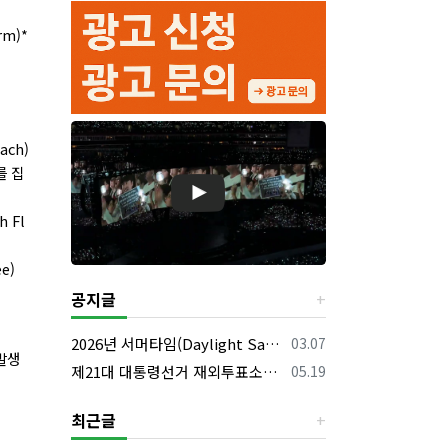
rm)*
ch)
를 집
 Fl
e)
공지글
등록일
2026년 서머타임(Daylight Saving Time) 시작 안내
03.07
발생
등록일
제21대 대통령선거 재외투표소의 명칭 및 소재지 등의 공고/올랜도 제외 투표소
05.19
최근글