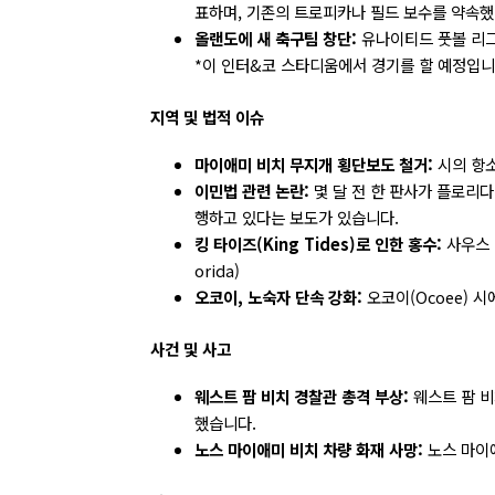
표하며, 기존의 트로피카나 필드 보수를 약속했습
올랜도에 새 축구팀 창단:
유나이티드 풋볼 리그(Un
*이 인터&코 스타디움에서 경기를 할 예정입니다.
지역 및 법적 이슈
마이애미 비치 무지개 횡단보도 철거:
시의 항소
이민법 관련 논란:
몇 달 전 한 판사가 플로리
행하고 있다는 보도가 있습니다.
킹 타이즈(King Tides)로 인한 홍수:
사우스 
orida)
오코이, 노숙자 단속 강화:
오코이(Ocoee) 
사건 및 사고
웨스트 팜 비치 경찰관 총격 부상:
웨스트 팜 비
했습니다.
노스 마이애미 비치 차량 화재 사망:
노스 마이애