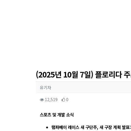
(2025년 10월 7일) 플로리다 
작성자 정보
작성
유기자
컨텐츠 정보
조회
추천
12,519
0
본문
스포츠 및 개발 소식
탬파베이 레이스 새 구단주, 새 구장 계획 발표: