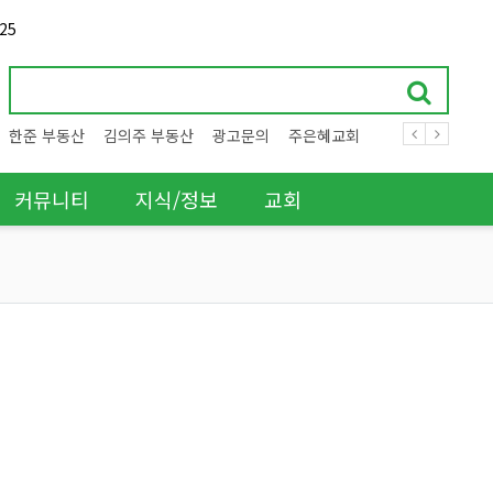
25
한준 부동산
김의주 부동산
광고문의
주은혜교회
커뮤니티
지식/정보
교회