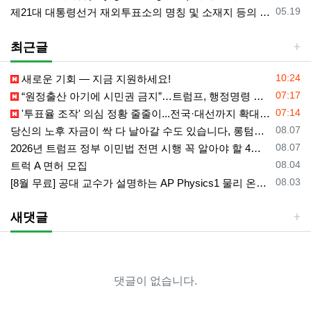
등록일
05.19
제21대 대통령선거 재외투표소의 명칭 및 소재지 등의 공고/올랜도 제외 투표소
최근글
등록일
10:24
새로운 기회 — 지금 지원하세요!
등록일
07:17
“원정출산 아기에 시민권 금지”…트럼프, 행정명령 서명
등록일
07:14
'투표율 조작' 의심 정황 줄줄이...전국·대선까지 확대되나
등록일
08.07
당신의 노후 자금이 싹 다 날아갈 수도 있습니다, 롱텀케어 준비 하기
등록일
08.07
2026년 트럼프 정부 이민법 전면 시행 꼭 알아야 할 4가지!!
등록일
08.04
트럭 A 면허 모집
등록일
08.03
[8월 무료] 공대 교수가 설명하는 AP Physics1 물리 온라인 강의
새댓글
댓글이 없습니다.