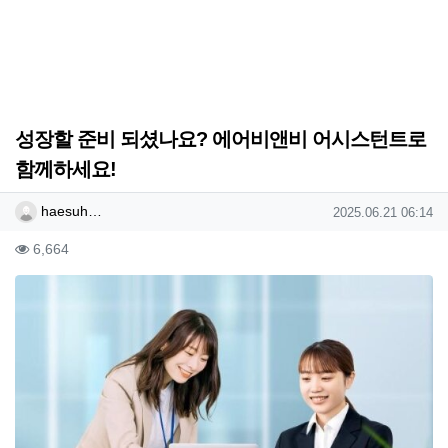
성장할 준비 되셨나요? 에어비앤비 어시스턴트로
함께하세요!
작성자 정보
작성
작성일
haesuh…
2025.06.21 06:14
컨텐츠 정보
조회
6,664
본문