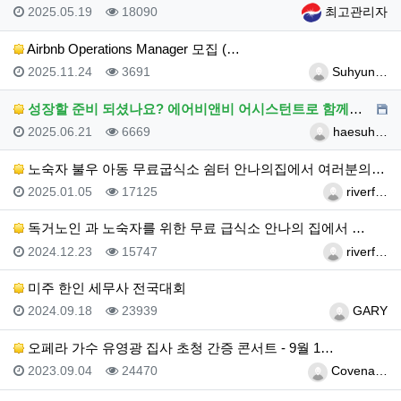
등록일
조회
등록자
2025.05.19
18090
최고관리자
Airbnb Operations Manager 모집 (…
등록일
조회
등록자
2025.11.24
3691
Suhyun…
성장할 준비 되셨나요? 에어비앤비 어시스턴트로 함께하세…
등록일
조회
등록자
2025.06.21
6669
haesuh…
노숙자 불우 아동 무료굽식소 쉼터 안나의집에서 여러분의…
등록일
조회
등록자
2025.01.05
17125
riverf…
독거노인 과 노숙자를 위한 무료 급식소 안나의 집에서 …
등록일
조회
등록자
2024.12.23
15747
riverf…
미주 한인 세무사 전국대회
등록일
조회
등록자
2024.09.18
23939
GARY
오페라 가수 유영광 집사 초청 간증 콘서트 - 9월 1…
등록일
조회
등록자
2023.09.04
24470
Covena…