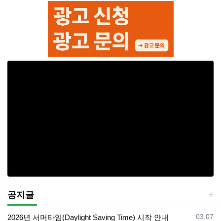
공지글
등록일
03.07
2026년 서머타임(Daylight Saving Time) 시작 안내