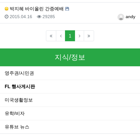
박지혜 바이올린 간증예배
등록일
조회
등록자
2015.04.16
29285
andy
(current)
1
지식/정보
영주권/시민권
FL 행사게시판
미국생활정보
유학/비자
유튜브 뉴스