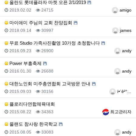
올란도 롯데플라자 마켓 오픈 2/1/2019
등록일
조회
등록자
2019.02.02
24715
amigo
마이애미 주님의 교회 찬양집회
등록일
조회
등록자
2018.09.14
30997
james
무료 Studio 가족사진촬영 10가정 초청합니다
등록일
조회
등록자
2016.09.23
26900
andy
Power 부흥축제
등록일
조회
등록자
2016.01.30
26688
andy
대한노인회 미주총연합회 고국방문 안내
등록일
조회
등록자
2015.09.03
30156
í•´ê²°…
플로리다연합체육대회
등록일
조회
등록자
2015.08.22
34363
최고관리자
올랜도 참사랑 한국학교
등록일
조회
등록자
2015.08.05
33083
andy