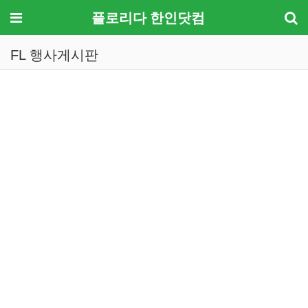
메뉴
플로리다 한인닷컴
FL 행사게시판
기