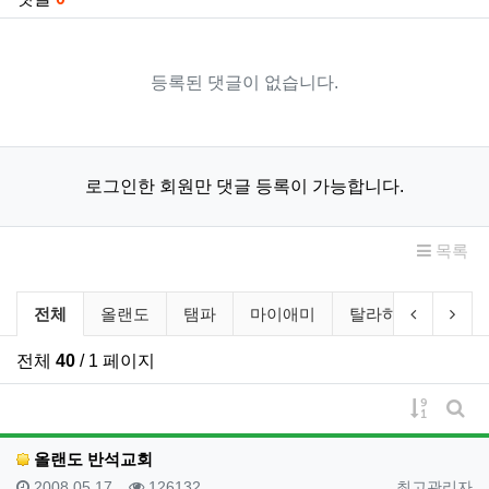
등록된 댓글이 없습니다.
로그인한 회원만 댓글 등록이 가능합니다.
목록
교회 상세소개 분류 목록
이전 분류
다음
전체
올랜도
탬파
마이애미
탈라하시
게인
전체
40
/ 1 페이지
게시물 
게시
올랜도 반석교회
등록일
조회
등록자
2008.05.17
126132
최고관리자