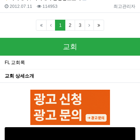
등록일
조회
등록자
2012.07.11
114953
최고관리자
(current)
(last)
1
2
3
교회
FL 교회록
교회 상세소개