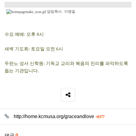
담임목사 : 이명일
수요 예배: 오후 8시
새벽 기도회: 토요일 오전 6시
두란노 성서 신학원: 기독교 교리와 복음의 진리를 파악하도록
돕는 기관입니다.
SNS 공유
관련자료
회 연결
http://home.kcmusa.org/graceandlove
8377
댓글
0