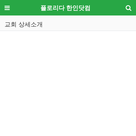
메뉴
플로리다 한인닷컴
교회 상세소개
기