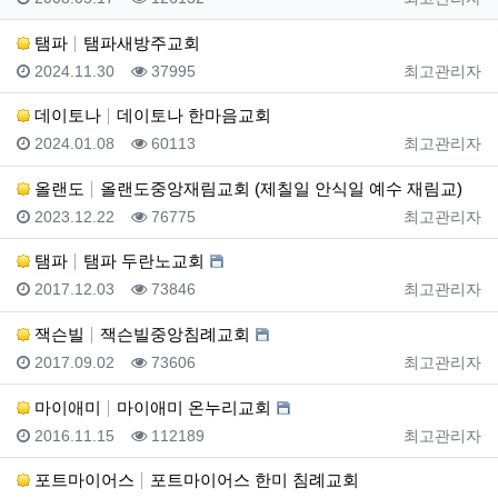
탬파
탬파새방주교회
등록일
조회
등록자
2024.11.30
37995
최고관리자
데이토나
데이토나 한마음교회
등록일
조회
등록자
2024.01.08
60113
최고관리자
올랜도
올랜도중앙재림교회 (제칠일 안식일 예수 재림교)
등록일
조회
등록자
2023.12.22
76775
최고관리자
탬파
탬파 두란노교회
등록일
조회
등록자
2017.12.03
73846
최고관리자
잭슨빌
잭슨빌중앙침례교회
등록일
조회
등록자
2017.09.02
73606
최고관리자
마이애미
마이애미 온누리교회
등록일
조회
등록자
2016.11.15
112189
최고관리자
포트마이어스
포트마이어스 한미 침례교회