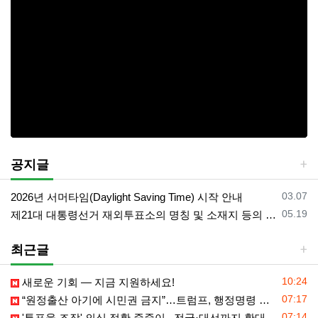
공지글
등록일
03.07
2026년 서머타임(Daylight Saving Time) 시작 안내
등록일
05.19
제21대 대통령선거 재외투표소의 명칭 및 소재지 등의 공고/올랜도 제외 투표소
최근글
등록일
10:24
새로운 기회 — 지금 지원하세요!
등록일
07:17
“원정출산 아기에 시민권 금지”…트럼프, 행정명령 서명
등록일
07:14
'투표율 조작' 의심 정황 줄줄이...전국·대선까지 확대되나