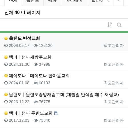
전체
올랜도
탬파
마이애미
탈라하시
게인
전체
40
/ 1 페이지
게시물 
게시
올랜도 반석교회
등록일
조회
등록자
2008.05.17
126120
최고관리자
탬파
탬파새방주교회
등록일
조회
등록자
2024.11.30
37995
최고관리자
데이토나
데이토나 한마음교회
등록일
조회
등록자
2024.01.08
60103
최고관리자
올랜도
올랜도중앙재림교회 (제칠일 안식일 예수 재림교)
등록일
조회
등록자
2023.12.22
76775
최고관리자
탬파
탬파 두란노교회
등록일
조회
등록자
2017.12.03
73840
최고관리자