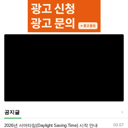
공지글
등록일
03.07
2026년 서머타임(Daylight Saving Time) 시작 안내