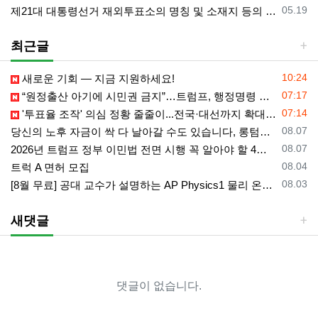
등록일
05.19
제21대 대통령선거 재외투표소의 명칭 및 소재지 등의 공고/올랜도 제외 투표소
최근글
등록일
10:24
새로운 기회 — 지금 지원하세요!
등록일
07:17
“원정출산 아기에 시민권 금지”…트럼프, 행정명령 서명
등록일
07:14
'투표율 조작' 의심 정황 줄줄이...전국·대선까지 확대되나
등록일
08.07
당신의 노후 자금이 싹 다 날아갈 수도 있습니다, 롱텀케어 준비 하기
등록일
08.07
2026년 트럼프 정부 이민법 전면 시행 꼭 알아야 할 4가지!!
등록일
08.04
트럭 A 면허 모집
등록일
08.03
[8월 무료] 공대 교수가 설명하는 AP Physics1 물리 온라인 강의
새댓글
댓글이 없습니다.