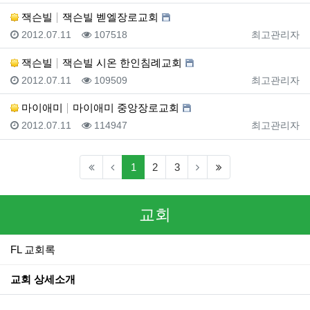
잭슨빌
잭슨빌 벧엘장로교회
등록일
조회
등록자
2012.07.11
107518
최고관리자
잭슨빌
잭슨빌 시온 한인침례교회
등록일
조회
등록자
2012.07.11
109509
최고관리자
마이애미
마이애미 중앙장로교회
등록일
조회
등록자
2012.07.11
114947
최고관리자
(current)
(last)
1
2
3
교회
FL 교회록
교회 상세소개