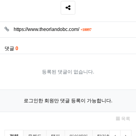
SNS 공유
관련자료
회 연결
https://www.theorlandobc.com/
10097
댓글
0
등록된 댓글이 없습니다.
로그인한 회원만 댓글 등록이 가능합니다.
목록
교회 상세소개 분류 목록
이전 분류
다음