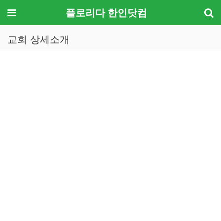
메뉴
플로리다 한인닷컴
교회 상세소개
기