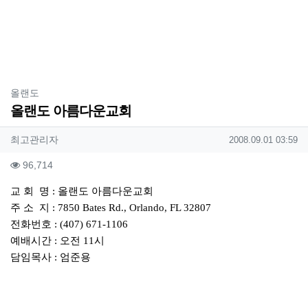
분류
올랜도
올랜도 아름다운교회
작성자 정보
작성
작성일
최고관리자
2008.09.01 03:59
컨텐츠 정보
조회
96,714
본문
교 회 명 : 올랜도 아름다운교회
주 소 지 : 7850 Bates Rd., Orlando, FL 32807
전화번호 : (407) 671-1106
예배시간 : 오전 11시
담임목사 : 엄준용