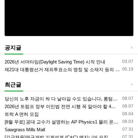
공지글
등록일
03.07
2026년 서머타임(Daylight Saving Time) 시작 안내
등록일
05.19
제21대 대통령선거 재외투표소의 명칭 및 소재지 등의 공고/올랜도 제외 투표소
최근글
등록일
08.07
당신의 노후 자금이 싹 다 날아갈 수도 있습니다, 롱텀케어 준비 하기
등록일
08.07
2026년 트럼프 정부 이민법 전면 시행 꼭 알아야 할 4가지!!
등록일
08.04
트럭 A 면허 모집
등록일
08.03
[8월 무료] 공대 교수가 설명하는 AP Physics1 물리 온라인 강의
등록일
07.31
Sawgrass Mills Mall
등록일
07.31
[긴급채용]연구개발 기계설계 (C&C) 엔지니어 모집