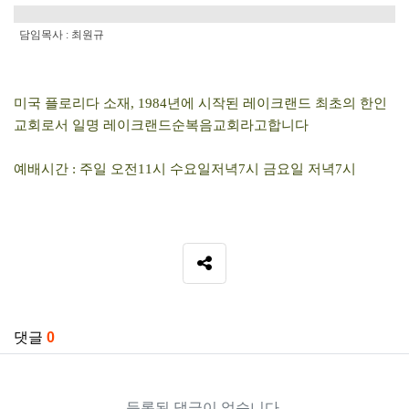
담임목사 : 최원규
미국 플로리다 소재, 1984년에 시작된 레이크랜드 최초의 한인
교회로서 일명 레이크랜드순복음교회라고합니다
예배시간 : 주일 오전11시 수요일저녁7시 금요일 저녁7시
SNS 공유
관련자료
댓글
0
등록된 댓글이 없습니다.