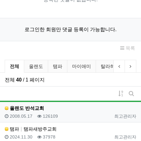
로그인한 회원만 댓글 등록이 가능합니다.
목록
교회 상세소개 분류 목록
이전 분류
다음
전체
올랜도
탬파
마이애미
탈라하시
게인
전체
40
/ 1 페이지
게시물 
게시
올랜도 반석교회
등록일
조회
등록자
2008.05.17
126109
최고관리자
탬파
탬파새방주교회
등록일
조회
등록자
2024.11.30
37978
최고관리자