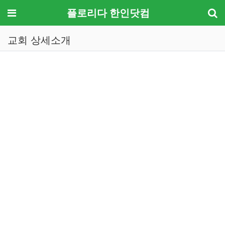
메뉴
플로리다 한인닷컴
교회 상세소개
기