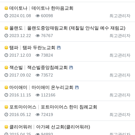
데이토나
데이토나 한마음교회
등록일
조회
등록자
2024.01.08
60098
최고관리자
올랜도
올랜도중앙재림교회 (제칠일 안식일 예수 재림교)
등록일
조회
등록자
2023.12.22
76767
최고관리자
탬파
탬파 두란노교회
등록일
조회
등록자
2017.12.03
73824
최고관리자
잭슨빌
잭슨빌중앙침례교회
등록일
조회
등록자
2017.09.02
73572
최고관리자
마이애미
마이애미 온누리교회
등록일
조회
등록자
2016.11.15
112166
최고관리자
포트마이어스
포트마이어스 한미 침례교회
등록일
조회
등록자
2016.05.12
72419
최고관리자
클리어워러
아가페 선교회(클리어워러)
등록일
조회
등록자
2015.04.25
94893
최고관리자