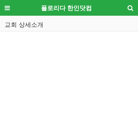
메뉴
플로리다 한인닷컴
교회 상세소개
기