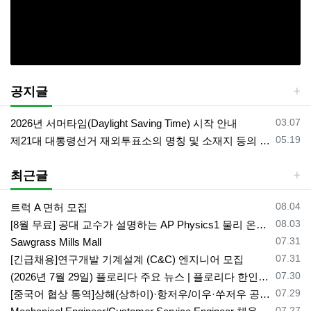
공지글
등록일
03.07
2026년 서머타임(Daylight Saving Time) 시작 안내
등록일
05.19
제21대 대통령선거 재외투표소의 명칭 및 소재지 등의 공고/올랜도 제외 투표소
최근글
등록일
08.04
트럭 A 면허 모집
등록일
08.03
[8월 무료] 공대 교수가 설명하는 AP Physics1 물리 온라인 강의
등록일
07.31
Sawgrass Mills Mall
등록일
07.31
[긴급채용]연구개발 기계설계 (C&C) 엔지니어 모집
등록일
07.30
(2026년 7월 29일) 플로리다 주요 뉴스 | 플로리다 한인 닷컴
등록일
07.29
[중국어 협상 통역]상해(상하이)·항저우/이우·쑤저우 공급·제조 업체,공장 미팅 & 전시회 한중 원어민 프리랜서 비즈니스 통역사
등록일
07.27