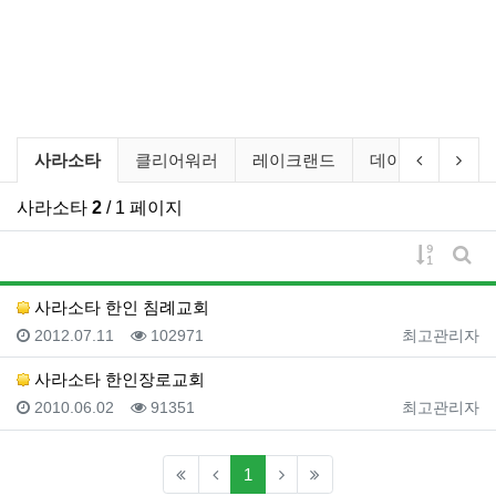
교회 상세소개 분류 목록
현재 분류
이전 분류
다음
사라소타
클리어워러
레이크랜드
데이토나
팜
사라소타
2
/ 1 페이지
게시물 
게시
사라소타 한인 침례교회
등록일
조회
등록자
2012.07.11
102971
최고관리자
사라소타 한인장로교회
등록일
조회
등록자
2010.06.02
91351
최고관리자
(current)
1