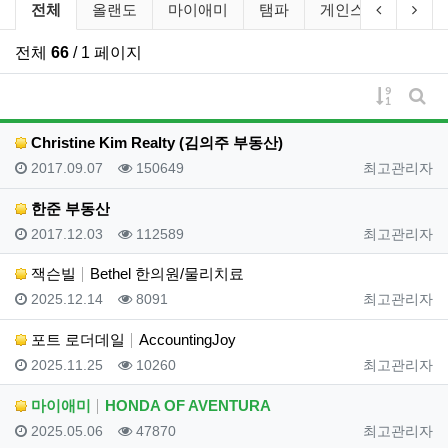
비즈니스 소개 분류 목록
이전 분류
다음
전체
올랜도
마이애미
탬파
게인스빌
레이
전체
66
/ 1 페이지
게시물 
게시
Christine Kim Realty (김의주 부동산)
등록일
조회
등록자
2017.09.07
150649
최고관리자
한준 부동산
등록일
조회
등록자
2017.12.03
112589
최고관리자
잭슨빌
Bethel 한의원/물리치료
등록일
조회
등록자
2025.12.14
8091
최고관리자
포트 로더데일
AccountingJoy
등록일
조회
등록자
2025.11.25
10260
최고관리자
마이애미
HONDA OF AVENTURA
등록일
조회
등록자
2025.05.06
47870
최고관리자