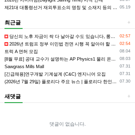
등록일
05.19
제21대 대통령선거 재외투표소의 명칭 및 소재지 등의 공고/올랜도 제외 투표소
최근글
등록일
02:57
당신의 노후 자금이 싹 다 날아갈 수도 있습니다, 롱텀케어 준비 하기
등록일
02:54
2026년 트럼프 정부 이민법 전면 시행 꼭 알아야 할 4가지!!
등록일
08.04
트럭 A 면허 모집
등록일
08.03
[8월 무료] 공대 교수가 설명하는 AP Physics1 물리 온라인 강의
등록일
07.31
Sawgrass Mills Mall
등록일
07.31
[긴급채용]연구개발 기계설계 (C&C) 엔지니어 모집
등록일
07.30
(2026년 7월 29일) 플로리다 주요 뉴스 | 플로리다 한인 닷컴
새댓글
댓글이 없습니다.