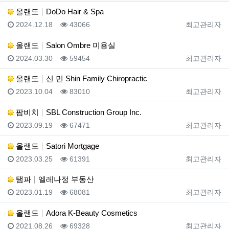
올랜도
DoDo Hair & Spa
등록일
조회
등록자
2024.12.18
43066
최고관리자
올랜도
Salon Ombre 미용실
등록일
조회
등록자
2024.03.30
59454
최고관리자
올랜도
신 민 Shin Family Chiropractic
등록일
조회
등록자
2023.10.04
83010
최고관리자
팜비치
SBL Construction Group Inc.
등록일
조회
등록자
2023.09.19
67471
최고관리자
올랜도
Satori Mortgage
등록일
조회
등록자
2023.03.25
61391
최고관리자
탬파
엘레나정 부동산
등록일
조회
등록자
2023.01.19
68081
최고관리자
올랜도
Adora K-Beauty Cosmetics
등록일
조회
등록자
2021.08.26
69328
최고관리자