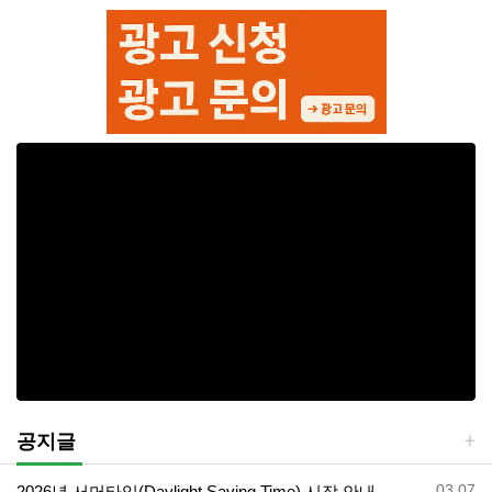
공지글
등록일
03.07
2026년 서머타임(Daylight Saving Time) 시작 안내