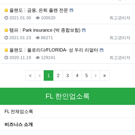
올랜도
금융, 은퇴 플랜 전문
등록일
조회
등록자
2021.01.30
100520
최고관리자
탬파
Park insurance (박 종합보험)
등록일
조회
등록자
2021.01.23
86271
최고관리자
올랜도
플로리다/FLORIDA- 성 두리 리얼터
등록일
조회
등록자
2020.11.19
129241
최고관리자
(current)
(last)
1
2
3
4
5
FL 한인업소록
FL 전체업소록
비즈니스 소개