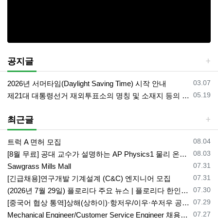
공지글
등록일
03.07
2026년 서머타임(Daylight Saving Time) 시작 안내
등록일
05.19
제21대 대통령선거 재외투표소의 명칭 및 소재지 등의 공고/올랜도 제외 투표소
최근글
등록일
08.04
트럭 A 면허 모집
등록일
08.03
[8월 무료] 공대 교수가 설명하는 AP Physics1 물리 온라인 강의
등록일
07.31
Sawgrass Mills Mall
등록일
07.31
[긴급채용]연구개발 기계설계 (C&C) 엔지니어 모집
등록일
07.30
(2026년 7월 29일) 플로리다 주요 뉴스 | 플로리다 한인 닷컴
등록일
07.29
[중국어 협상 통역]상해(상하이)·항저우/이우·쑤저우 공급·제조 업체,공장 미팅 & 전시회 한중 원어민 프리랜서 비즈니스 통역사
등록일
07.27
Mechanical Engineer/Customer Service Engineer 채용중입니다.