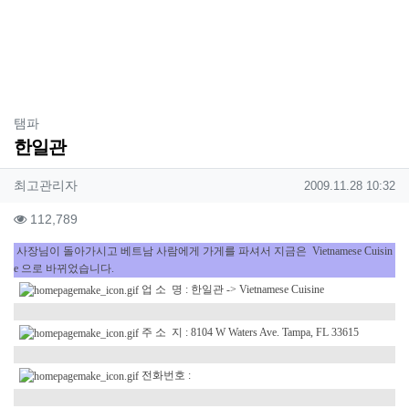
분류
탬파
한일관
작성자 정보
작성
작성일
최고관리자
2009.11.28 10:32
컨텐츠 정보
조회
112,789
본문
사장님이 돌아가시고 베트남 사람에게 가게를 파셔서 지금은 Vietnamese Cuisin
e 으로 바뀌었습니다.
업 소 명 : 한일관 -> Vietnamese Cuisine
주 소 지 : 8104 W Waters Ave. Tampa, FL 33615
전화번호 :