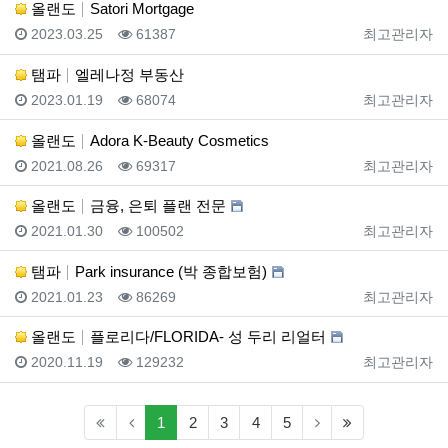
올랜도
Satori Mortgage
등록일
조회
등록자
2023.03.25
61387
최고관리자
탬파
엘레나정 부동산
등록일
조회
등록자
2023.01.19
68074
최고관리자
올랜도
Adora K-Beauty Cosmetics
등록일
조회
등록자
2021.08.26
69317
최고관리자
올랜도
금융, 은퇴 플랜 전문
등록일
조회
등록자
2021.01.30
100502
최고관리자
탬파
Park insurance (박 종합보험)
등록일
조회
등록자
2021.01.23
86269
최고관리자
올랜도
플로리다/FLORIDA- 성 두리 리얼터
등록일
조회
등록자
2020.11.19
129232
최고관리자
(current)
(last)
1
2
3
4
5