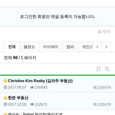
로그인한 회원만 댓글 등록이 가능합니다.
목록
비즈니스 소개 분류 목록
이전 분류
다음
전체
올랜도
마이애미
탬파
게인스빌
레이
전체
66
/ 1 페이지
게시물 
게시
Christine Kim Realty (김의주 부동산)
등록일
조회
등록자
2017.09.07
150643
최고관리자
한준 부동산
등록일
조회
등록자
2017.12.03
112571
최고관리자
잭슨빌
Bethel 한의원/물리치료