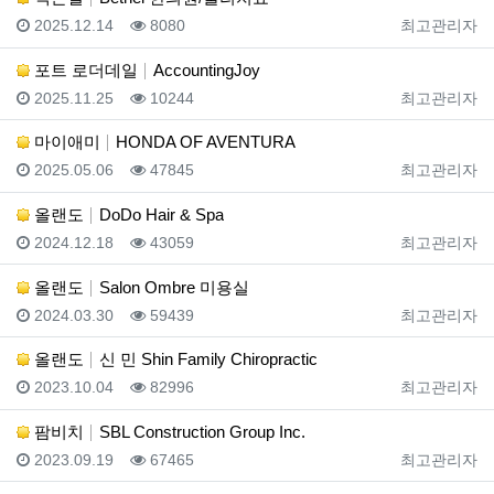
등록일
조회
등록자
2025.12.14
8080
최고관리자
포트 로더데일
AccountingJoy
등록일
조회
등록자
2025.11.25
10244
최고관리자
마이애미
HONDA OF AVENTURA
등록일
조회
등록자
2025.05.06
47845
최고관리자
올랜도
DoDo Hair & Spa
등록일
조회
등록자
2024.12.18
43059
최고관리자
올랜도
Salon Ombre 미용실
등록일
조회
등록자
2024.03.30
59439
최고관리자
올랜도
신 민 Shin Family Chiropractic
등록일
조회
등록자
2023.10.04
82996
최고관리자
팜비치
SBL Construction Group Inc.
등록일
조회
등록자
2023.09.19
67465
최고관리자