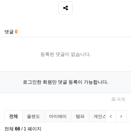
SNS 공유
관련자료
댓글
0
등록된 댓글이 없습니다.
로그인한 회원만 댓글 등록이 가능합니다.
목록
비즈니스 소개 분류 목록
이전 분류
다음
전체
올랜도
마이애미
탬파
게인스빌
레이
전체
66
/ 1 페이지