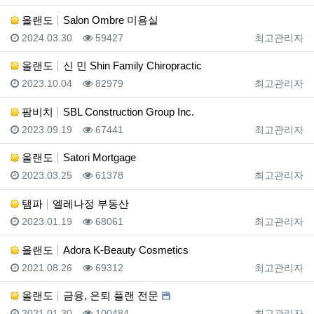
올랜도
Salon Ombre 미용실
등록일
조회
등록자
2024.03.30
59427
최고관리자
올랜도
신 민 Shin Family Chiropractic
등록일
조회
등록자
2023.10.04
82979
최고관리자
팜비치
SBL Construction Group Inc.
등록일
조회
등록자
2023.09.19
67441
최고관리자
올랜도
Satori Mortgage
등록일
조회
등록자
2023.03.25
61378
최고관리자
탬파
엘레나정 부동산
등록일
조회
등록자
2023.01.19
68061
최고관리자
올랜도
Adora K-Beauty Cosmetics
등록일
조회
등록자
2021.08.26
69312
최고관리자
올랜도
금융, 은퇴 플랜 전문
등록일
조회
등록자
2021.01.30
100484
최고관리자