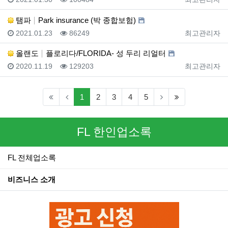
탬파
Park insurance (박 종합보험)
등록일
조회
등록자
2021.01.23
86249
최고관리자
올랜도
플로리다/FLORIDA- 성 두리 리얼터
등록일
조회
등록자
2020.11.19
129203
최고관리자
(current)
(last)
1
2
3
4
5
FL 한인업소록
FL 전체업소록
비즈니스 소개