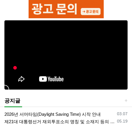
공지글
등록일
03.07
2026년 서머타임(Daylight Saving Time) 시작 안내
등록일
05.19
제21대 대통령선거 재외투표소의 명칭 및 소재지 등의 공고/올랜도 제외 투표소