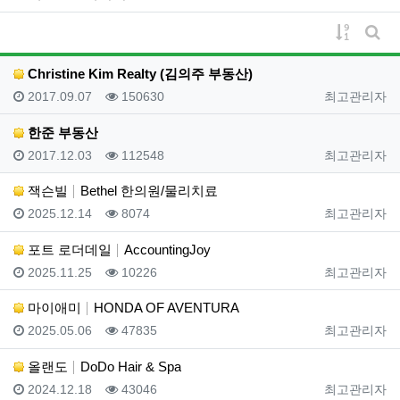
게시물 
게시
Christine Kim Realty (김의주 부동산)
등록일
조회
등록자
2017.09.07
150630
최고관리자
한준 부동산
등록일
조회
등록자
2017.12.03
112548
최고관리자
잭슨빌
Bethel 한의원/물리치료
등록일
조회
등록자
2025.12.14
8074
최고관리자
포트 로더데일
AccountingJoy
등록일
조회
등록자
2025.11.25
10226
최고관리자
마이애미
HONDA OF AVENTURA
등록일
조회
등록자
2025.05.06
47835
최고관리자
올랜도
DoDo Hair & Spa
등록일
조회
등록자
2024.12.18
43046
최고관리자