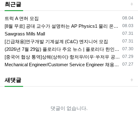
최근글
등록일
08.04
트럭 A 면허 모집
등록일
08.03
[8월 무료] 공대 교수가 설명하는 AP Physics1 물리 온라인 강의
등록일
07.31
Sawgrass Mills Mall
등록일
07.31
[긴급채용]연구개발 기계설계 (C&C) 엔지니어 모집
등록일
07.30
(2026년 7월 29일) 플로리다 주요 뉴스 | 플로리다 한인 닷컴
등록일
07.29
[중국어 협상 통역]상해(상하이)·항저우/이우·쑤저우 공급·제조 업체,공장 미팅 & 전시회 한중 원어민 프리랜서 비즈니스 통역사
등록일
07.27
Mechanical Engineer/Customer Service Engineer 채용중입니다.
새댓글
댓글이 없습니다.