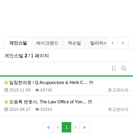
비즈니스 소개 분류 목록
현재 분류
이전 분류
다음
게인스빌
레이크랜드
잭슨빌
탈라하시
팜비치
게인스빌
2
/ 1 페이지
게시물 
게시
일침한의원 / Q Acupuncture & Herb C…
등록일
조회
등록자
2019.11.09
69742
최고관리자
오용록 변호사, The Law Office of Yon…
등록일
조회
등록자
2015.08.27
92315
최고관리자
(current)
1