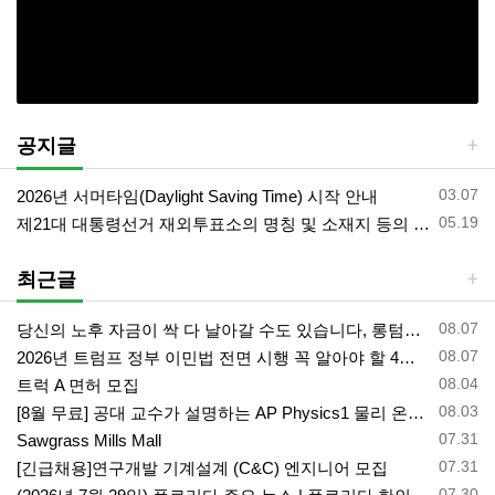
공지글
등록일
03.07
2026년 서머타임(Daylight Saving Time) 시작 안내
등록일
05.19
제21대 대통령선거 재외투표소의 명칭 및 소재지 등의 공고/올랜도 제외 투표소
최근글
등록일
08.07
당신의 노후 자금이 싹 다 날아갈 수도 있습니다, 롱텀케어 준비 하기
등록일
08.07
2026년 트럼프 정부 이민법 전면 시행 꼭 알아야 할 4가지!!
등록일
08.04
트럭 A 면허 모집
등록일
08.03
[8월 무료] 공대 교수가 설명하는 AP Physics1 물리 온라인 강의
등록일
07.31
Sawgrass Mills Mall
등록일
07.31
[긴급채용]연구개발 기계설계 (C&C) 엔지니어 모집
등록일
07.30