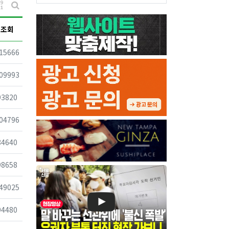
게시물 정렬
게시판 검색
조회
조회
15666
조회
09993
조회
93820
조회
04796
조회
84640
조회
98658
조회
49025
조회
94480