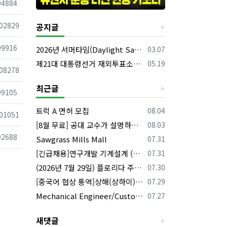
조회
94884
조회
02829
공지글
조회
99916
등록일
2026년 서머타임(Daylight Saving Time) 시작 안내
03.07
등록일
제21대 대통령선거 재외투표소의 명칭 및 소재지 등의 공고/올랜도 제외 투표소
05.19
조회
08278
최근글
조회
99105
등록일
트럭 A 면허 모집
08.04
조회
01051
등록일
[8월 무료] 공대 교수가 설명하는 AP Physics1 물리 온라인 강의
08.03
조회
92688
등록일
Sawgrass Mills Mall
07.31
등록일
[긴급채용]연구개발 기계설계 (C&C) 엔지니어 모집
07.31
등록일
(2026년 7월 29일) 플로리다 주요 뉴스 | 플로리다 한인 닷컴
07.30
등록일
[중국어 협상 통역]상해(상하이)·항저우/이우·쑤저우 공급·제조 업체,공장 미팅 & 전시회 한중 원어민 프리랜서 비즈니스 통역사
07.29
등록일
Mechanical Engineer/Customer Service Engineer 채용중입니다.
07.27
새댓글