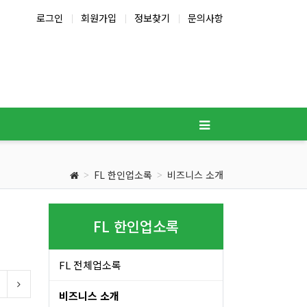
로그인
회원가입
정보찾기
문의사항
FL 한인업소록
비즈니스 소개
FL 한인업소록
FL 전체업소록
이전 분류
다음 분류
란타
포트 로더데일
비즈니스 소개