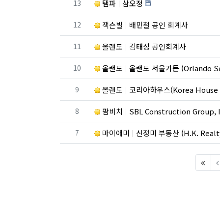
번호
13
탬파
삼오정
번호
12
잭슨빌
배민철 공인 회계사
번호
11
올랜도
김태성 공인회계사
번호
10
올랜도
올랜도 서울가든 (Orlando Seo
번호
9
올랜도
코리아하우스(Korea House R
번호
8
팜비치
SBL Construction Group, I
번호
7
마이애미
신정미 부동산 (H.K. Realt
(firs