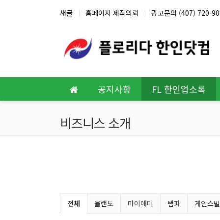
상단 네비
새글
홈페이지 제작의뢰
광고문의 (407) 720-90
메인 메뉴
공지사항
FL 한인업소록
비즈니스 소개
비즈니스 소개 분류 목록
전체
올랜도
마이애미
탬파
게인스빌