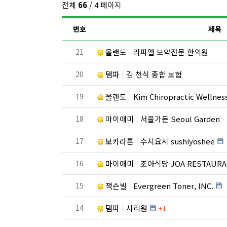
전체
66
/ 4 페이지
번호
제목
번호
21
올랜도
라파엘 보약전문 한의원
번호
20
탬파
김 천식 종합 보험
번호
19
올랜도
Kim Chiropractic Wellnes
번호
18
마이애미
서울가든 Seoul Garden
번호
17
보카라톤
수시요시 sushiyoshee
번호
16
마이애미
조아식당 JOA RESTAUR
번호
15
잭슨빌
Evergreen Toner, INC.
댓글
번호
14
탬파
사리원
1