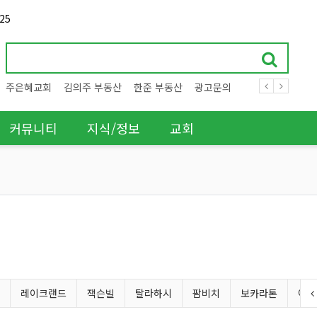
25
주은혜교회
김의주 부동산
한준 부동산
광고문의
커뮤니티
지식/정보
교회
레이크랜드
잭슨빌
탈라하시
팜비치
보카라톤
아틀